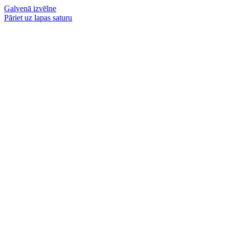
Galvenā izvēlne
Pāriet uz lapas saturu