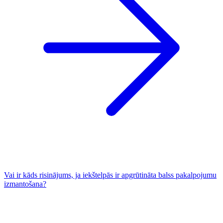
Vai ir kāds risinājums, ja iekštelpās ir apgrūtināta balss pakalpojumu
izmantošana?