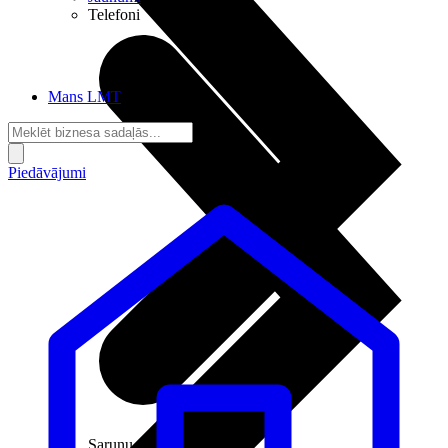
Telefoni
Mans LMT
Piedāvājumi
Sarunu pieslēgumi