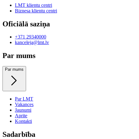
LMT klientu centri
Biznesa klientu centri
Oficiālā saziņa
+371 29340000
kanceleja@lmt.lv
Par mums
Par mums
Par LMT
Vakances
Jaunumi
Aprite
Kontakti
Sadarbība