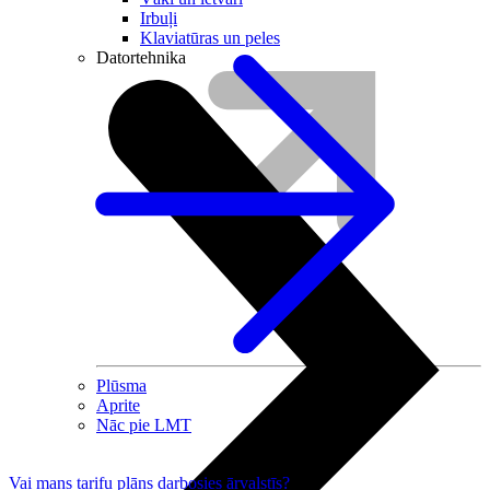
Irbuļi
Klaviatūras un peles
Datortehnika
Plūsma
Aprite
Nāc pie LMT
Vai mans tarifu plāns darbosies ārvalstīs?