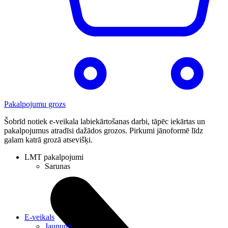
Pakalpojumu grozs
Šobrīd notiek e-veikala labiekārtošanas darbi, tāpēc iekārtas un
pakalpojumus atradīsi dažādos grozos. Pirkumi jānoformē līdz
galam katrā grozā atsevišķi.
LMT pakalpojumi
Sarunas
E-veikals
Jaunumi