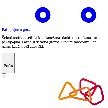
Pakalpojumu grozs
Šobrīd notiek e-veikala labiekārtošanas darbi, tāpēc iekārtas un
pakalpojumus atradīsi dažādos grozos. Pirkumi jānoformē līdz
galam katrā grozā atsevišķi.
Profils