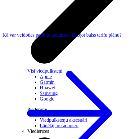
Kā var veidoties papildu izmaksas, lietojot balss tarifu plānu?
Visi viedpulksteņi
Apple
Garmin
Huawei
Samsung
Google
Piederumi
Viedpulksteņu aksesuāri
Lādētāji un adapteri
Viedierīces