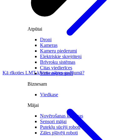
Atpūtai
Droni
Kameras
Kameru piederumi
Elektriskie skrejriteņi
Brīvroku sistēmas
Citas viedierīces
Kā rīkoties LMT klienta nāves gadījumā?
Videoreģistratori
Biznesam
Viedkase
Mājai
Novērošanas kameras
Sensori mājai
Putekļu sūcēji roboti
Zāles pļāvēji roboti