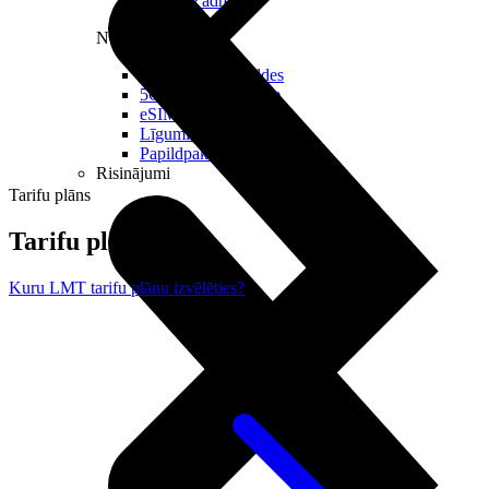
Reālā IP adrese
Noderīgi
Jautājumi un atbildes
5G pārklājuma karte
eSIM tehnoloģija
Līgumi un noteikumi
Papildpakalpojumi
Risinājumi
Tarifu plāns
Tarifu plāns
Kuru LMT tarifu plānu izvēlēties?