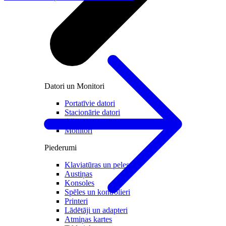
Datori un Monitori
Portatīvie datori
Stacionārie datori
All in one
Monitori
Piederumi
Klaviatūras un peles
Austiņas
Konsoles
Spēles un kontrolieri
Printeri
Lādētāji un adapteri
Atmiņas kartes