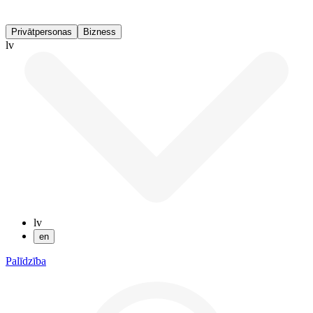
Privātpersonas
Bizness
lv
lv
en
Palīdzība