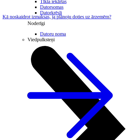
Tīkla iekārtas
Datorsomas
Datorkrēsli
Kā noskaidrot izmaksas, ja plānoju doties uz ārzemēm?
Noderīgi
Datoru noma
Viedpulksteņi