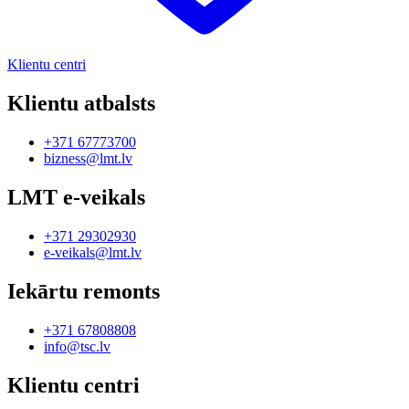
Klientu centri
Klientu atbalsts
+371 67773700
bizness@lmt.lv
LMT e-veikals
+371 29302930
e-veikals@lmt.lv
Iekārtu remonts
+371 67808808
info@tsc.lv
Klientu centri