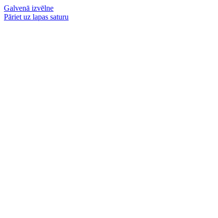
Galvenā izvēlne
Pāriet uz lapas saturu