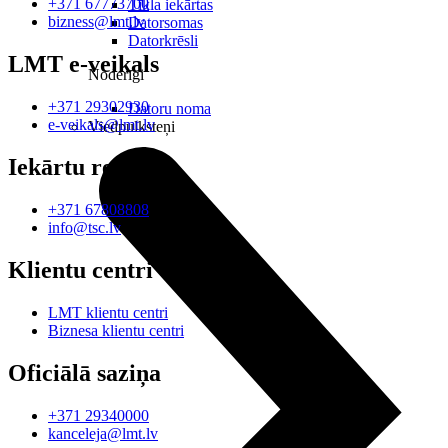
+371 67773700
Tīkla iekārtas
bizness@lmt.lv
Datorsomas
Datorkrēsli
LMT e-veikals
Noderīgi
+371 29302930
Datoru noma
e-veikals@lmt.lv
Viedpulksteņi
Iekārtu remonts
+371 67808808
info@tsc.lv
Klientu centri
LMT klientu centri
Biznesa klientu centri
Oficiālā saziņa
+371 29340000
kanceleja@lmt.lv