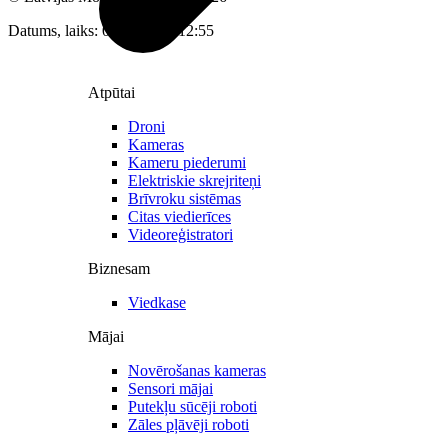
Datums, laiks: 09.08.2026 12:55
Atpūtai
Droni
Kameras
Kameru piederumi
Elektriskie skrejriteņi
Brīvroku sistēmas
Citas viedierīces
Videoreģistratori
Biznesam
Viedkase
Mājai
Novērošanas kameras
Sensori mājai
Putekļu sūcēji roboti
Zāles pļāvēji roboti