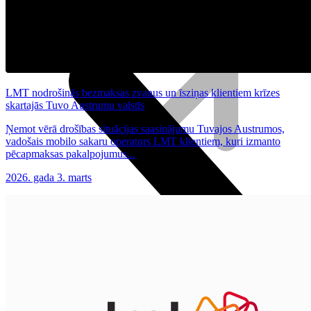
Irbuļi
Klaviatūras un peles
Datortehnika
LMT nodrošinās bezmaksas zvanus un īsziņas klientiem krīzes
skartajās Tuvo Austrumu valstīs
Ņemot vērā drošības situācijas saasinājumu Tuvajos Austrumos,
vadošais mobilo sakaru operators LMT klientiem, kuri izmanto
pēcapmaksas pakalpojumus...
2026. gada 3. marts
Plūsma
Aprite
Nāc pie LMT