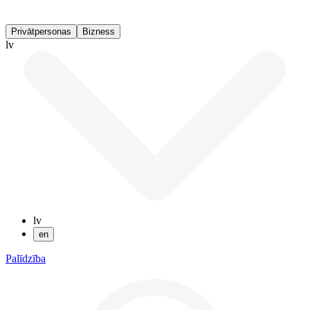
Privātpersonas
Bizness
lv
lv
en
Palīdzība