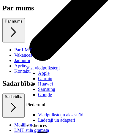
Par mums
Par mums
Par LMT
Vakances
Jaunumi
Aprite
Visi viedpulksteņi
Kontakti
Apple
Garmin
Sadarbība
Huawei
Samsung
Google
Sadarbība
Piederumi
Viedpulksteņu aksesuāri
Lādētāji un adapteri
Medijiem
Viedierīces
LMT stila grāmata