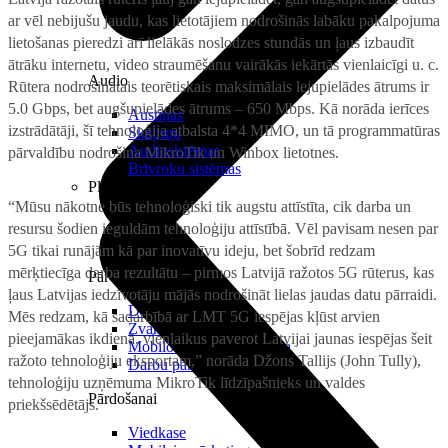
ar vēl nebijušu jaudu, kas lietotājiem nodrošinās labāku pakalpojuma
lietošanas pieredzi arī lielākās noslodzes stundās un ļaus izbaudīt
ātrāku internetu, video straumēšanu vairākās iekārtās vienlaicīgi u. c.
Audio
Rūtera nodrošinātais teorētiskais maksimālais lejupielādes ātrums ir
5.0 Gbps, bet augšupielādes ātrums – 650 Mbps. Kā norāda ierīces
Austiņas
izstrādātāji, šī tehnoloģija atbalsta 4*4 MIMO, un tā programmatūras
Skaļruņi
Audiosistēmas
pārvaldību nodrošina MikroTik un Winbox lietotnes.
Brīvroku sistēmas
Planšetes
“Mūsu nākotne būs tehnoloģiski tik augstu attīstīta, cik darba un
resursu šodien ieguldām tehnoloģiju attīstībā. Vēl pavisam nesen par
5G tikai runājām kā par inovatīvu ideju, bet šobrīd redzam
mērķtiecīga darba rezultātu – pirmos Latvijā ražotos 5G rūterus, kas
Pārvaldībai
ļaus Latvijas iedzīvotāju mājās nodrošināt lielas jaudas datu pārraidi.
Darbalaika uzskaite
Mēs redzam, kā sadarbībā ar LMT 5G iespējas kļūst arvien
Zvanu pārvaldnieks
pieejamākas ikdienā, vienlaikus paverot Latvijai jaunas iespējas šeit
Mobilo iekārtu pārvaldība
ražoto tehnoloģiju eksportam,” norāda Džons Tallijs (John Tully),
Darbu pārvaldnieks
tehnoloģiju uzņēmuma MikroTik līdzīpašnieks un valdes
Pārdošanai
priekšsēdētājs.
Viedkase