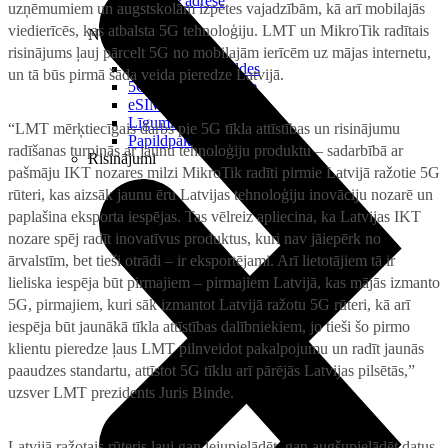
Reālā IP adrese
uzņēmumiem un augstskolām izpētes vajadzībām, kā arī mobilajās
viedierīcēs, kas atbalsta 5G tehnoloģiju. LMT un MikroTik radītais
Noderīgi
risinājums ļauj pārcelt 5G no mobilajām ierīcēm uz mājas internetu,
Jautājumi un atbildes
un tā būs pirmā šāda veida pieredze Latvijā.
5G pārklājuma karte
eSIM tehnoloģija
Līgumi un noteikumi
“LMT mērķtiecīgais darbs pie 5G tīkla attīstības un risinājumu
Papildpakalpojumi
radīšanas turpinās ar jaunu tehnoloģiju produktu – sadarbībā ar
Risinājumi
pašmāju IKT nozares milzi MikroTik radīti pirmie Latvijā ražotie 5G
rūteri, kas aizsāk jaunu ēru Latvijas tehnoloģiju inovāciju nozarē un
paplašina eksporta iespējas. Tas vēlreiz apliecina, ka Latvijas IKT
nozare spēj radīt inovatīvus produktus, kuri nav jāiepērk no
ārvalstīm, bet tieši otrādi – ir eksportējami. Arī lietotājiem tā ir
lieliska iespēja būt pirmajiem – pirmajiem Latvijā, kas mājās izmanto
5G, pirmajiem, kuri sāk izmantot Latvijā ražotu 5G rūteri, kā arī
iespēja būt jaunākā tīkla attīstības dalībniekiem, jo tieši šo pirmo
klientu pieredze ļaus LMT pilnveidot pakalpojumu un radīt jaunās
paaudzes standartu, attīstot 5G tīklu arī pārējās Latvijas pilsētās,”
uzsver LMT prezidents Juris Binde.
Latvijā ražotais rūteris ļauj gan lejupielādēt, gan augšupielādēt datus