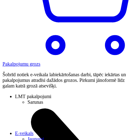
Pakalpojumu grozs
Šobrīd notiek e-veikala labiekārtošanas darbi, tāpēc iekārtas un
pakalpojumus atradīsi dažādos grozos. Pirkumi jānoformē līdz
galam katrā grozā atsevišķi.
LMT pakalpojumi
Sarunas
E-veikals
Jaunumi