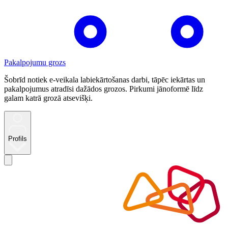
Pakalpojumu grozs
Šobrīd notiek e-veikala labiekārtošanas darbi, tāpēc iekārtas un
pakalpojumus atradīsi dažādos grozos. Pirkumi jānoformē līdz
galam katrā grozā atsevišķi.
Profils