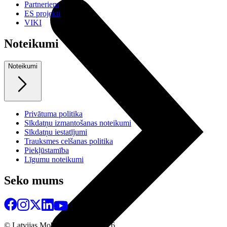
Partneriem
ES projekti
VIKI
Noteikumi
Noteikumi
Privātuma politika
Sīkdatņu izmantošanas noteikumi
Sīkdatņu iestatījumi
Trauksmes celšanas politika
Piekļūstamība
Līgumu noteikumi
Seko mums
© Latvijas Mobilais Telefons
2026