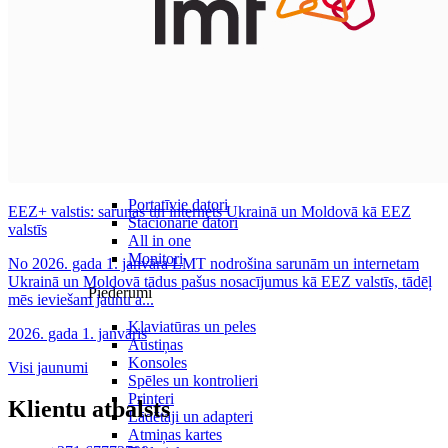
Datori un Monitori
Portatīvie datori
EEZ+ valstis: sarunas un internets Ukrainā un Moldovā kā EEZ
Stacionārie datori
valstīs
All in one
Monitori
No 2026. gada 1. janvāra LMT nodrošina sarunām un internetam
Ukrainā un Moldovā tādus pašus nosacījumus kā EEZ valstīs, tādēļ
Piederumi
mēs ieviešam jaunu a...
Klaviatūras un peles
2026. gada 1. janvāris
Austiņas
Konsoles
Visi jaunumi
Spēles un kontrolieri
Printeri
Klientu atbalsts
Lādētāji un adapteri
Atmiņas kartes