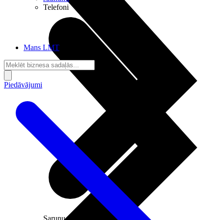
Telefoni
Mans LMT
Piedāvājumi
Sarunu pieslēgumi