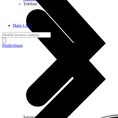
Telefoni
Mans LMT
Piedāvājumi
Sarunu pieslēgumi