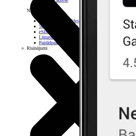
Reālā IP adrese
Noderīgi
Jautājumi un atbildes
5G pārklājuma karte
eSIM tehnoloģija
Līgumi un noteikumi
Papildpakalpojumi
Risinājumi