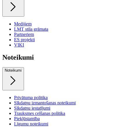
Medijiem
LMT stila grāmata
Partneriem
ES projekti
VIKI
Noteikumi
Noteikumi
Privātuma politika
Sīkdatņu izmantošanas noteikumi
Sīkdatņu iestatījumi
Trauksmes celšanas politika
Piekļūstamība
Līgumu noteikumi