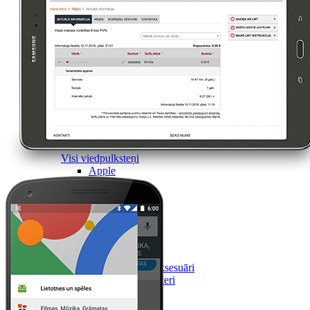
Visi viedpulksteņi
Apple
Garmin
Huawei
Samsung
Google
Piederumi
Viedpulksteņu aksesuāri
Lādētāji un adapteri
Viedierīces