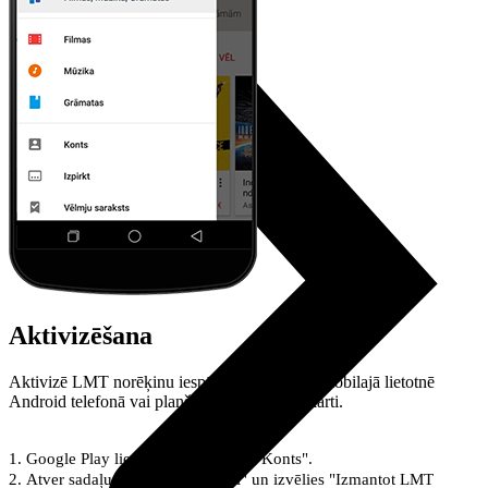
Aktivizēšana
Aktivizē LMT norēķinu iespēju Google Play mobilajā lietotnē
Android telefonā vai planšetē ar LMT SIM karti.
Google Play lietotnē atver sadaļu "Konts".
Atver sadaļu "Maksājumu veidi" un izvēlies "Izmantot LMT