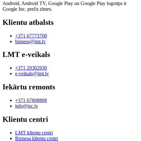
Android, Android TV, Google Play un Google Play logotips ir
Google Inc. preču zīmes.
Klientu atbalsts
+371 67773700
bizness@lmt.lv
LMT e-veikals
+371 29302930
e-veikals@lmt.lv
Iekārtu remonts
+371 67808808
info@tsc.lv
Klientu centri
LMT klientu centri
Biznesa klientu centri