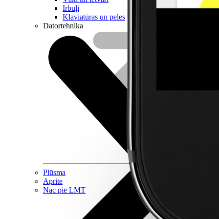
Irbuļi
Klaviatūras un peles
Datortehnika
Plūsma
Aprite
Nāc pie LMT