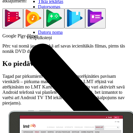
atklājumiem!
Tīkla iekārtas
Datorsomas
Datorkrēsli
Noderīgi
Datoru noma
Google Play filmas
Viedpulksteņi
Pērc vai nomā jaunākās, kā arī savas iecienītākās filmas, pirms tās
nonāk DVD diskos.
Ko piedāvā LMT?
Tagad par pirkumiem Google Play vari norēķināties pavisam
vienkārši – pirkuma maksu iekļausim Tavā LMT rēķinā vai
atrēķināsim no LMT Kartes avansa. Šo iespēju vari aktivizēt savā
Android telefonā vai planšetē ar LMT SIM karti, bet izmantot to
varēsi arī Android TV TM iekārtās (datoros gan pakalpojums nav
pieejams).