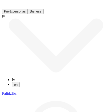
Privātpersonas
Bizness
lv
lv
en
Palīdzība