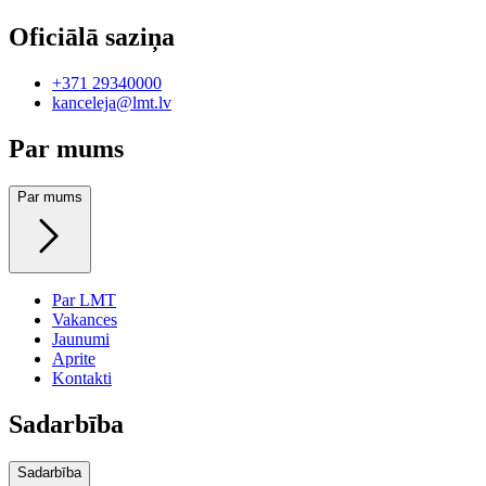
Oficiālā saziņa
+371 29340000
kanceleja@lmt.lv
Par mums
Par mums
Par LMT
Vakances
Jaunumi
Aprite
Kontakti
Sadarbība
Sadarbība