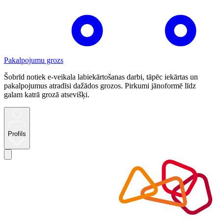
Pakalpojumu grozs
Šobrīd notiek e-veikala labiekārtošanas darbi, tāpēc iekārtas un
pakalpojumus atradīsi dažādos grozos. Pirkumi jānoformē līdz
galam katrā grozā atsevišķi.
Profils