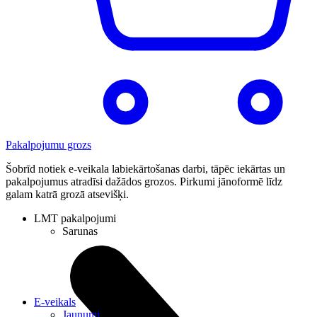
Pakalpojumu grozs
Šobrīd notiek e-veikala labiekārtošanas darbi, tāpēc iekārtas un
pakalpojumus atradīsi dažādos grozos. Pirkumi jānoformē līdz
galam katrā grozā atsevišķi.
LMT pakalpojumi
Sarunas
E-veikals
Jaunumi