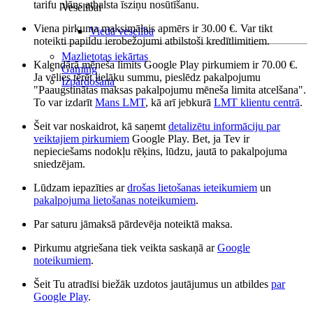
tarifu plāns atbalsta īsziņu nosūtīšanu.
Veselībai
Viena pirkuma maksimālais apmērs ir 30.00 €. Var tikt
Viedā veselība
noteikti papildu ierobežojumi atbilstoši kredītlimitiem.
Mazlietotas iekārtas
Kalendārā mēneša limits Google Play pirkumiem ir 70.00 €.
Gaming
Ja vēlies tērēt lielāku summu, pieslēdz pakalpojumu
Izpārdošana
"Paaugstinātas maksas pakalpojumu mēneša limita atcelšana".
To var izdarīt
Mans LMT
, kā arī jebkurā
LMT klientu centrā
.
Šeit var noskaidrot, kā saņemt
detalizētu informāciju par
veiktajiem pirkumiem
Google Play. Bet, ja Tev ir
nepieciešams nodokļu rēķins, lūdzu, jautā to pakalpojuma
sniedzējam.
Lūdzam iepazīties ar
drošas lietošanas ieteikumiem
un
pakalpojuma lietošanas noteikumiem
.
Par saturu jāmaksā pārdevēja noteiktā maksa.
Pirkumu atgriešana tiek veikta saskaņā ar
Google
noteikumiem
.
Šeit Tu atradīsi biežāk uzdotos jautājumus un atbildes
par
Google Play
.