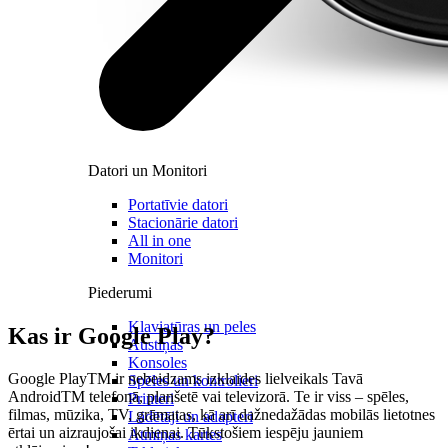
Datori un Monitori
Portatīvie datori
Stacionārie datori
All in one
Monitori
Piederumi
Klaviatūras un peles
Kas ir Google Play?
Austiņas
Konsoles
Google PlayTM ir nebeidzams izklaides lielveikals Tavā
Spēles un kontrolieri
AndroidTM telefonā, planšetē vai televizorā. Te ir viss – spēles,
Printeri
filmas, mūzika, TV, grāmatas, kā arī dažnedažādas mobilās lietotnes
Lādētāji un adapteri
ērtai un aizraujošai ikdienai. Tūkstošiem iespēju jauniem
Atmiņas kartes