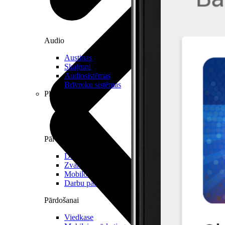
Audio
Austiņas
Skaļruņi
Audiosistēmas
Brīvroku sistēmas
Planšetes
Pārvaldībai
Darbalaika uzskaite
Zvanu pārvaldnieks
Mobilo iekārtu pārvaldība
Darbu pārvaldnieks
Pārdošanai
Viedkase