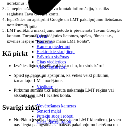
norēķinus".
Ja nepieciešams, ievadi savu kontaktinformāciju, kas tiks
saglabāta Tavā Google kontā.
Iepazīsties un apstiprini Google un LMT pakalpojumu lietošanas
noteikumus.
Atpūtai
LMT norēķinu maksājumu metode ir pievienota Tavam Google
kontam. Turpmāk, iegādājoties lietotnes, spēles, filmas u.c.,
Droni
Kameras
izvēlies iespēju "Iekasēt no mana LMT konta".
Kameru piederumi
Elektriskie skrejriteņi
Kā pirkt
Brīvroku sistēmas
Citas viedierīces
Izvēlies lietotni, spēli vai jebko citu, ko sirds kāro!
Videoreģistratori
Spied uz cenas un apstiprini, ka vēlies veikt pirkumu,
Biznesam
izmantojot LMT norēķinus.
Viedkase
Pirkumu summa tiks iekļauta nākamajā LMT rēķinā vai
atskaitīta no LMT Kartes konta.
Mājai
Novērošanas kameras
Svarīgi zināt
Sensori mājai
Putekļu sūcēji roboti
Norēķinu iespēja ir pieejama visiem LMT klientiem, ja vien
Zāles pļāvēji roboti
nav liegta paaugstinātas maksas pakalpojumu lietošana un