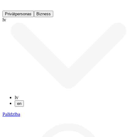
Privātpersonas
Bizness
lv
lv
en
Palīdzība