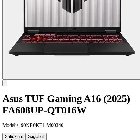
Asus TUF Gaming A16 (2025)
FA608UP-QT016W
Modelis
90NR0KT1-M00340
Salīdzināt
Saglabāt