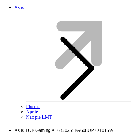
Asus
Plūsma
Aprite
Nāc pie LMT
Asus TUF Gaming A16 (2025) FA608UP-QT016W