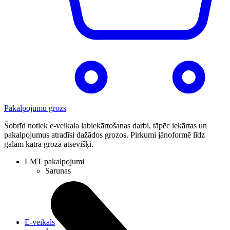
Pakalpojumu grozs
Šobrīd notiek e-veikala labiekārtošanas darbi, tāpēc iekārtas un
pakalpojumus atradīsi dažādos grozos. Pirkumi jānoformē līdz
galam katrā grozā atsevišķi.
LMT pakalpojumi
Sarunas
E-veikals