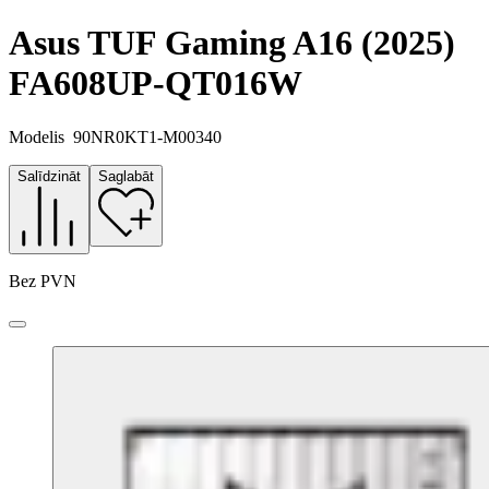
Asus TUF Gaming A16 (2025)
FA608UP-QT016W
Modelis
90NR0KT1-M00340
Salīdzināt
Saglabāt
Bez PVN