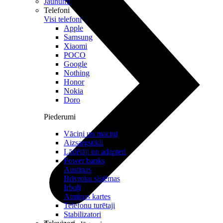
Jaunumi
Telefoni
Visi telefoni
Apple
Samsung
Xiaomi
POCO
Google
Nothing
Honor
Nokia
Doro
Piederumi
Vāciņi un maciņi
Aizsargstikli
Lādētāji un adapteri
Power banks
Austiņas
Brīvroku sistēmas
Irbuļi
Atmiņas kartes
Telefonu turētaji
Stabilizatori