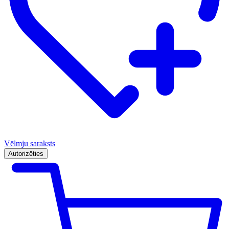
Vēlmju saraksts
Autorizēties