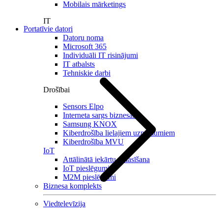
Mobilais mārketings
IT
Portatīvie datori
Datoru noma
Microsoft 365
Individuāli IT risinājumi
IT atbalsts
Tehniskie darbi
Drošībai
Sensors Elpo
Interneta sargs biznesam
Samsung KNOX
Kiberdrošība lielajiem uzņēmumiem
Kiberdrošība MVU
IoT
Attālinātā iekārtu nolasīšana
IoT pieslēgumi
M2M pieslēgumi
Biznesa komplekts
Viedtelevīzija