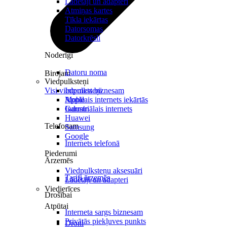
Lādētāji un adapteri
Atmiņas kartes
Tīkla iekārtas
Datorsomas
Datorkrēsli
Noderīgi
Datoru noma
Birojam
Viedpulksteņi
Visi viedpulksteņi
Internets biznesam
Mobilais internets iekārtās
Apple
Industriālais internets
Garmin
Huawei
Telefonam
Samsung
Google
Internets telefonā
Piederumi
Ārzemēs
Viedpulksteņu aksesuāri
Tarifi ārzemēs
Lādētāji un adapteri
Viedierīces
Drošībai
Atpūtai
Interneta sargs biznesam
Privātās piekļuves punkts
Droni