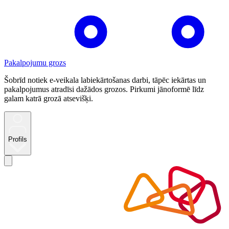
Pakalpojumu grozs
Šobrīd notiek e-veikala labiekārtošanas darbi, tāpēc iekārtas un
pakalpojumus atradīsi dažādos grozos. Pirkumi jānoformē līdz
galam katrā grozā atsevišķi.
Profils