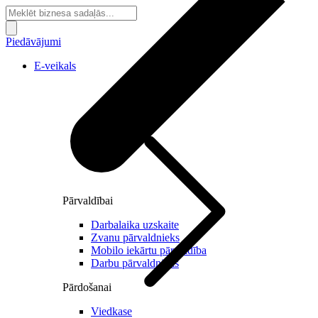
Piedāvājumi
E-veikals
Pārvaldībai
Darbalaika uzskaite
Zvanu pārvaldnieks
Mobilo iekārtu pārvaldība
Darbu pārvaldnieks
Pārdošanai
Viedkase