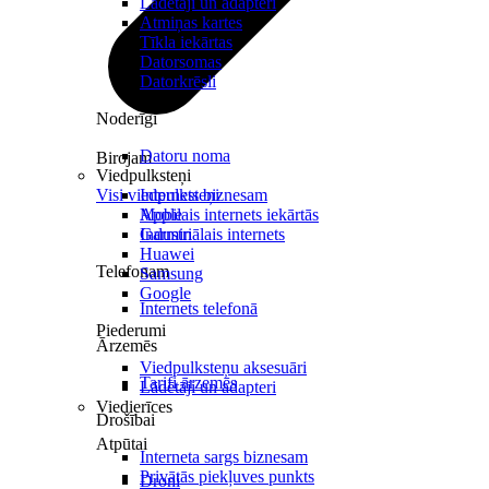
Lādētāji un adapteri
Atmiņas kartes
Tīkla iekārtas
Datorsomas
Datorkrēsli
Noderīgi
Datoru noma
Birojam
Viedpulksteņi
Visi viedpulksteņi
Internets biznesam
Mobilais internets iekārtās
Apple
Industriālais internets
Garmin
Huawei
Telefonam
Samsung
Google
Internets telefonā
Piederumi
Ārzemēs
Viedpulksteņu aksesuāri
Tarifi ārzemēs
Lādētāji un adapteri
Viedierīces
Drošībai
Atpūtai
Interneta sargs biznesam
Privātās piekļuves punkts
Droni