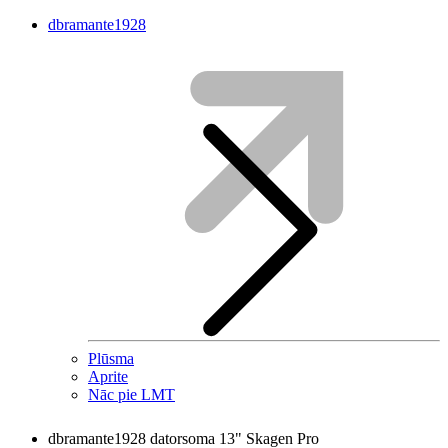
dbramante1928
Plūsma
Aprite
Nāc pie LMT
dbramante1928 datorsoma 13" Skagen Pro