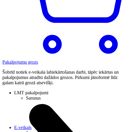
Pakalpojumu grozs
Šobrīd notiek e-veikala labiekārtošanas darbi, tāpēc iekārtas un
pakalpojumus atradīsi dažādos grozos. Pirkumi jānoformē līdz
galam katrā grozā atsevišķi.
LMT pakalpojumi
Sarunas
E-veikals