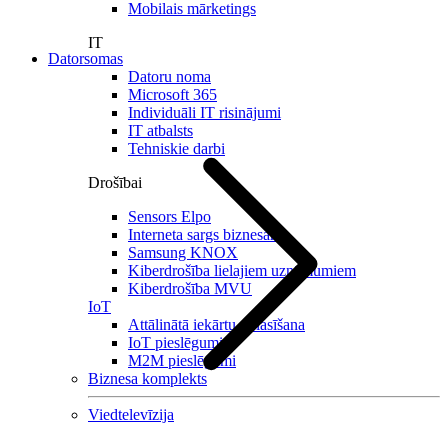
Mobilais mārketings
IT
Datorsomas
Datoru noma
Microsoft 365
Individuāli IT risinājumi
IT atbalsts
Tehniskie darbi
Drošībai
Sensors Elpo
Interneta sargs biznesam
Samsung KNOX
Kiberdrošība lielajiem uzņēmumiem
Kiberdrošība MVU
IoT
Attālinātā iekārtu nolasīšana
IoT pieslēgumi
M2M pieslēgumi
Biznesa komplekts
Viedtelevīzija