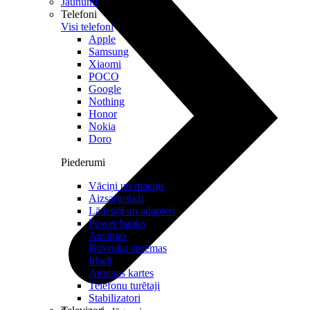
Jaunumi
Telefoni
Visi telefoni
Apple
Samsung
Xiaomi
POCO
Google
Nothing
Honor
Nokia
Doro
Piederumi
Vāciņi un maciņi
Aizsargstikli
Lādētāji un adapteri
Power banks
Austiņas
Brīvroku sistēmas
Irbuļi
Atmiņas kartes
Telefonu turētaji
Stabilizatori