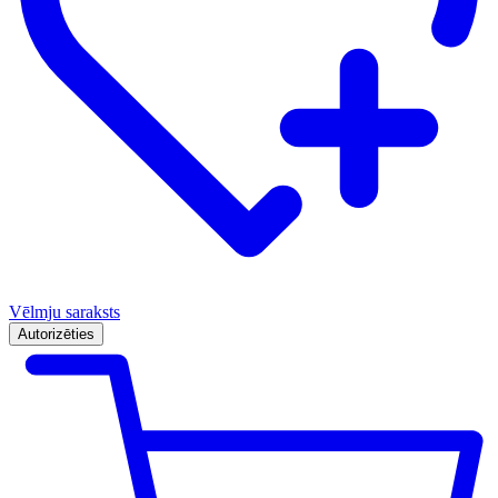
Vēlmju saraksts
Autorizēties