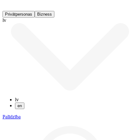
Privātpersonas
Bizness
lv
lv
en
Palīdzība