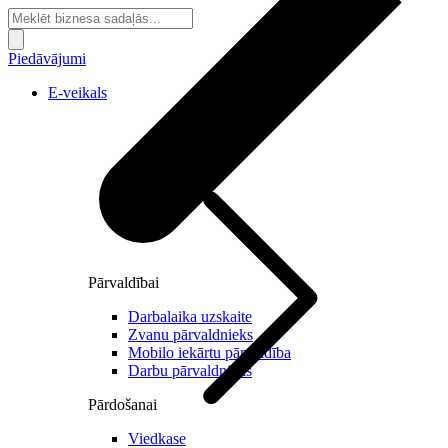
Piedāvājumi
E-veikals
Pārvaldībai
Darbalaika uzskaite
Zvanu pārvaldnieks
Mobilo iekārtu pārvaldība
Darbu pārvaldnieks
Pārdošanai
Viedkase