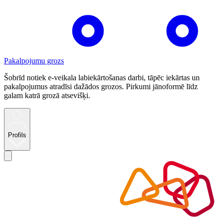
Pakalpojumu grozs
Šobrīd notiek e-veikala labiekārtošanas darbi, tāpēc iekārtas un
pakalpojumus atradīsi dažādos grozos. Pirkumi jānoformē līdz
galam katrā grozā atsevišķi.
Profils