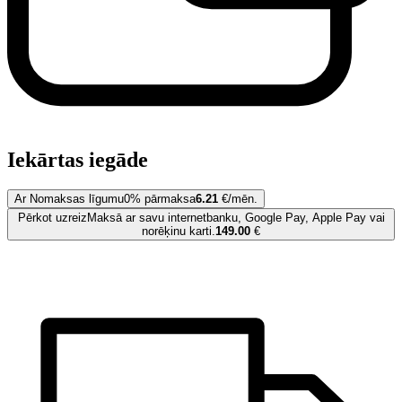
Iekārtas iegāde
Ar Nomaksas līgumu
0% pārmaksa
6.21
€/mēn.
Pērkot uzreiz
Maksā ar savu internetbanku, Google Pay, Apple Pay vai
norēķinu karti.
149.00
€