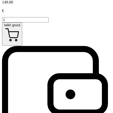
149.00
€
Ielikt grozā