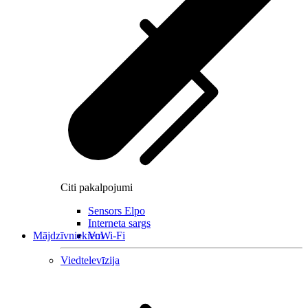
Citi pakalpojumi
Sensors Elpo
Interneta sargs
Mājdzīvniekiem
VoWi-Fi
Viedtelevīzija