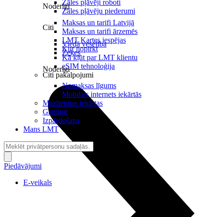
Zāles pļāvēji roboti
Noderīgi
Zāles pļāvēju piederumi
Maksas un tarifi Latvijā
Citi
Maksas un tarifi ārzemēs
LMT Kartes iespējas
Viedā veselība
Kur nopirkt
Zeķes
Kā kļūt par LMT klientu
eSIM tehnoloģija
Noderīgi
Citi pakalpojumi
Nomaksas līgums
Mobilais internets iekārtās
Mazlietotas iekārtas
Gaming
Izpārdošana
Mans LMT
Piedāvājumi
E-veikals