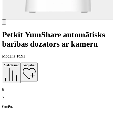
Petkit YumShare automātisks
barības dozators ar kameru
Modelis
P591
Salīdzināt
Saglabāt
6
21
€/mēn.