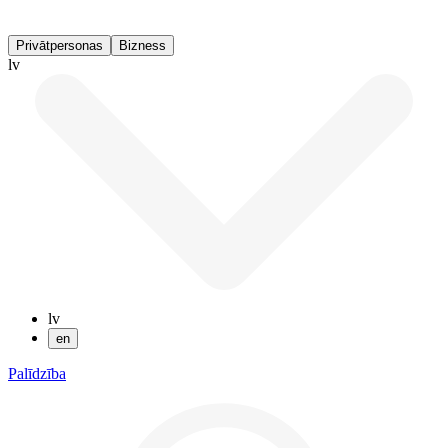
Privātpersonas
Bizness
lv
lv
en
Palīdzība