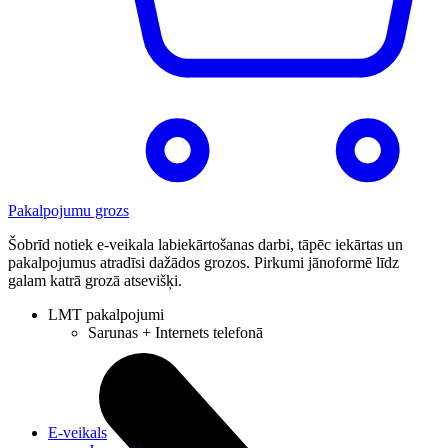
Pakalpojumu grozs
Šobrīd notiek e-veikala labiekārtošanas darbi, tāpēc iekārtas un
pakalpojumus atradīsi dažādos grozos. Pirkumi jānoformē līdz
galam katrā grozā atsevišķi.
LMT pakalpojumi
Sarunas + Internets telefonā
E-veikals