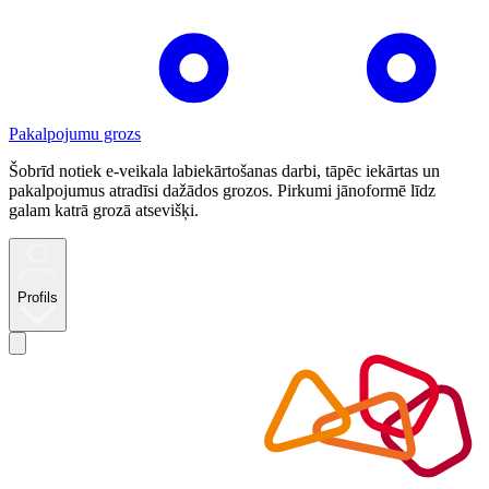
Pakalpojumu grozs
Šobrīd notiek e-veikala labiekārtošanas darbi, tāpēc iekārtas un
pakalpojumus atradīsi dažādos grozos. Pirkumi jānoformē līdz
galam katrā grozā atsevišķi.
Profils