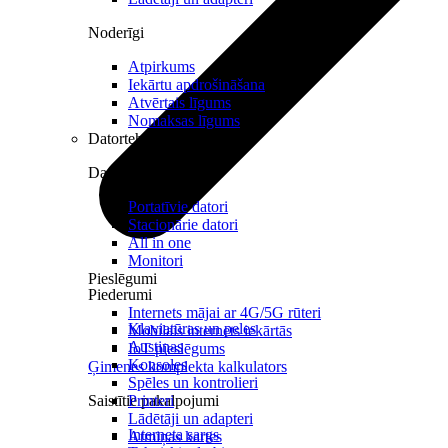
Noderīgi
Atpirkums
Iekārtu apdrošināšana
Atvērtais līgums
Nomaksas līgums
Datortehnika
Datori un Monitori
Portatīvie datori
Stacionārie datori
All in one
Monitori
Pieslēgumi
Piederumi
Internets mājai ar 4G/5G rūteri
Klaviatūras un peles
Mobilais internets iekārtās
Austiņas
IoT pieslēgums
Konsoles
Ģimenes komplekta kalkulators
Spēles un kontrolieri
Saistītie pakalpojumi
Printeri
Lādētāji un adapteri
Interneta sargs
Atmiņas kartes