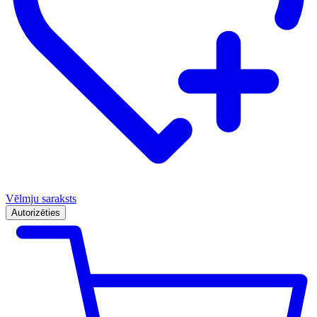
Vēlmju saraksts
Autorizēties