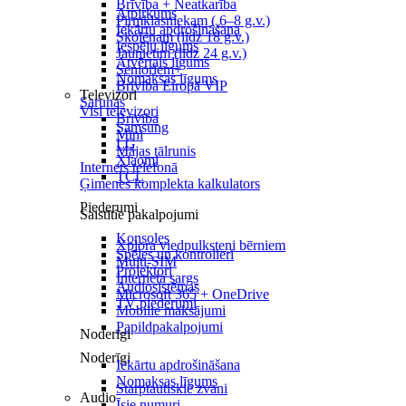
Brīvība + Neatkarība
Atpirkums
Pirmklasniekam ( 6–8 g.v.)
Iekārtu apdrošināšana
Skolēnam (līdz 18 g.v.)
Iespēju līgums
Jaunietim (līdz 24 g.v.)
Atvērtais līgums
Senioriem+
Nomaksas līgums
Brīvība Eiropā VIP
Televizori
Sarunas
Visi televizori
Brīvība
Samsung
Mini
LG
Mājas tālrunis
Xiaomi
Internets telefonā
TCL
Ģimenes komplekta kalkulators
Piederumi
Saistītie pakalpojumi
Konsoles
Xplora viedpulksteņi bērniem
Spēles un kontrolieri
Multi-SIM
Projektori
Interneta sargs
Audiosistēmas
Microsoft 365 + OneDrive
TV piederumi
Mobilie maksājumi
Papildpakalpojumi
Noderīgi
Noderīgi
Iekārtu apdrošināšana
Nomaksas līgums
Starptautiskie zvani
Audio
Īsie numuri