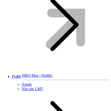
HBO Max | Netflix
Petkit
Aprite
Nāc pie LMT