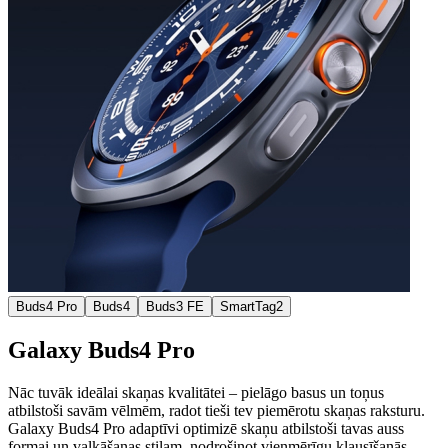
Buds4 Pro
Buds4
Buds3 FE
SmartTag2
Galaxy Buds4 Pro
Nāc tuvāk ideālai skaņas kvalitātei – pielāgo basus un toņus
atbilstoši savām vēlmēm, radot tieši tev piemērotu skaņas raksturu.
Galaxy Buds4 Pro adaptīvi optimizē skaņu atbilstoši tavas auss
formai un valkāšanas stilam, nodrošinot vienmērīgu klausīšanās