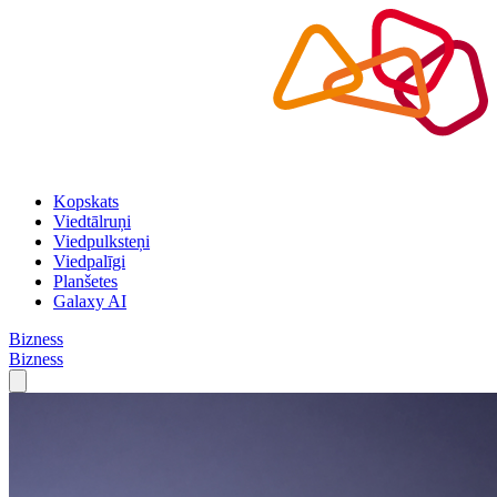
Kopskats
Viedtālruņi
Viedpulksteņi
Viedpalīgi
Planšetes
Galaxy AI
Bizness
Bizness