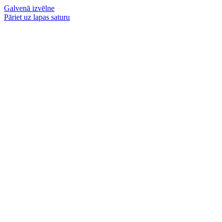
Galvenā izvēlne
Pāriet uz lapas saturu