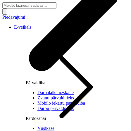
Piedāvājumi
E-veikals
Pārvaldībai
Darbalaika uzskaite
Zvanu pārvaldnieks
Mobilo iekārtu pārvaldība
Darbu pārvaldnieks
Pārdošanai
Viedkase