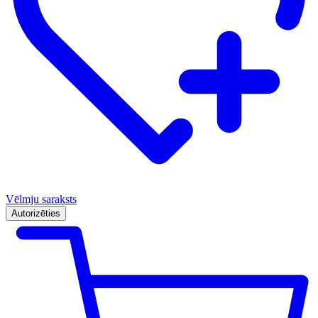
Vēlmju saraksts
Autorizēties