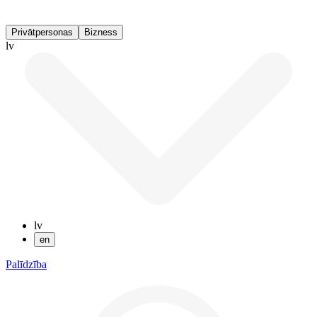
Privātpersonas
Bizness
lv
lv
en
Palīdzība