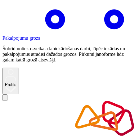
Pakalpojumu grozs
Šobrīd notiek e-veikala labiekārtošanas darbi, tāpēc iekārtas un
pakalpojumus atradīsi dažādos grozos. Pirkumi jānoformē līdz
galam katrā grozā atsevišķi.
Profils