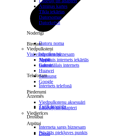
Lādētāji un adapteri
Atmiņas kartes
Tīkla iekārtas
Datorsomas
Datorkrēsli
Noderīgi
Datoru noma
Birojam
Viedpulksteņi
Visi viedpulksteņi
Internets biznesam
Mobilais internets iekārtās
Apple
Industriālais internets
Garmin
Huawei
Telefonam
Samsung
Google
Internets telefonā
Piederumi
Ārzemēs
Viedpulksteņu aksesuāri
Tarifi ārzemēs
Lādētāji un adapteri
Viedierīces
Drošībai
Atpūtai
Interneta sargs biznesam
Privātās piekļuves punkts
Droni