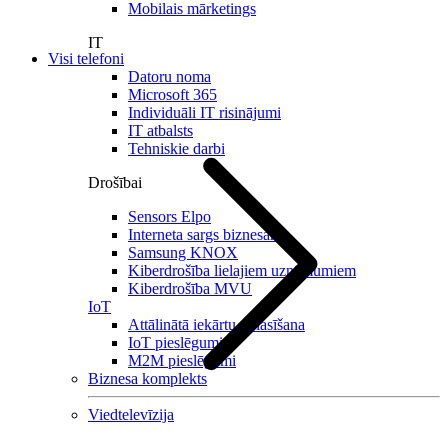
Mobilais mārketings
IT
Visi telefoni
Datoru noma
Microsoft 365
Individuāli IT risinājumi
IT atbalsts
Tehniskie darbi
Drošībai
Sensors Elpo
Interneta sargs biznesam
Samsung KNOX
Kiberdrošība lielajiem uzņēmumiem
Kiberdrošība MVU
IoT
Attālinātā iekārtu nolasīšana
IoT pieslēgumi
M2M pieslēgumi
Biznesa komplekts
Viedtelevīzija