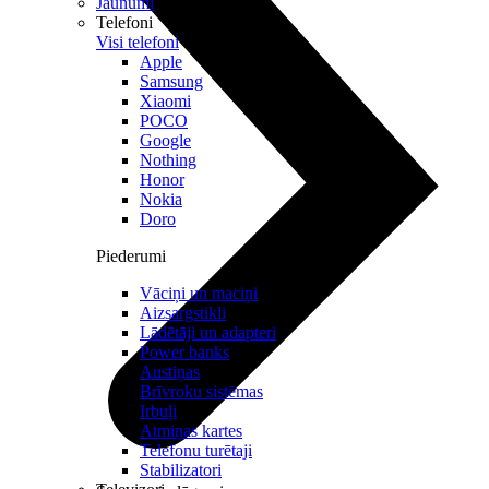
Jaunumi
Telefoni
Visi telefoni
Apple
Samsung
Xiaomi
POCO
Google
Nothing
Honor
Nokia
Doro
Piederumi
Vāciņi un maciņi
Aizsargstikli
Lādētāji un adapteri
Power banks
Austiņas
Brīvroku sistēmas
Irbuļi
Atmiņas kartes
Telefonu turētaji
Stabilizatori