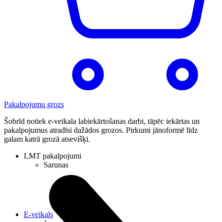
Pakalpojumu grozs
Šobrīd notiek e-veikala labiekārtošanas darbi, tāpēc iekārtas un
pakalpojumus atradīsi dažādos grozos. Pirkumi jānoformē līdz
galam katrā grozā atsevišķi.
LMT pakalpojumi
Sarunas
E-veikals