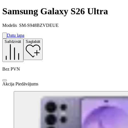
Samsung Galaxy S26 Ultra
Modelis
SM-S948BZVDEUE
Datu lapa
A
Salīdzināt
Saglabāt
A
G
Bez PVN
Akcija
Piedāvājums