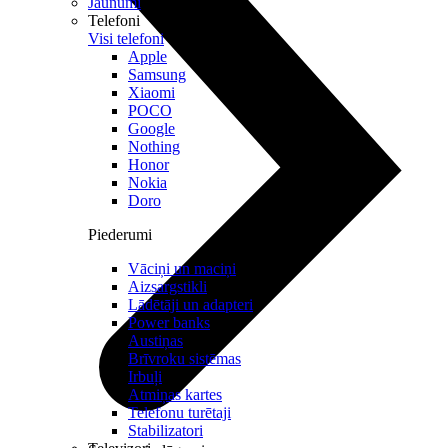
Jaunumi
Telefoni
Visi telefoni
Apple
Samsung
Xiaomi
POCO
Google
Nothing
Honor
Nokia
Doro
Piederumi
Vāciņi un maciņi
Aizsargstikli
Lādētāji un adapteri
Power banks
Austiņas
Brīvroku sistēmas
Irbuļi
Atmiņas kartes
Telefonu turētaji
Stabilizatori