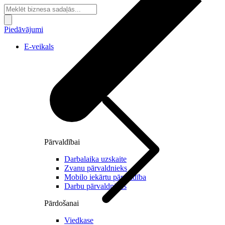
Piedāvājumi
E-veikals
Pārvaldībai
Darbalaika uzskaite
Zvanu pārvaldnieks
Mobilo iekārtu pārvaldība
Darbu pārvaldnieks
Pārdošanai
Viedkase