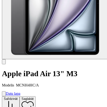
Apple iPad Air 13" M3
Modelis
MCNH4HC/A
Datu lapa
A
Salīdzināt
Saglabāt
G
G