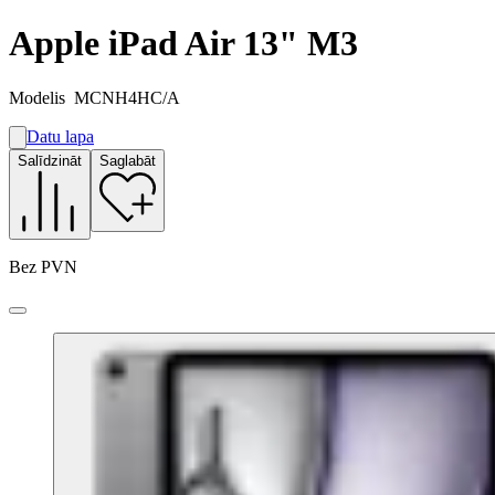
Apple iPad Air 13" M3
Modelis
MCNH4HC/A
Datu lapa
A
Salīdzināt
Saglabāt
G
G
Bez PVN