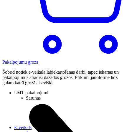
Pakalpojumu grozs
Šobrīd notiek e-veikala labiekārtošanas darbi, tāpēc iekārtas un
pakalpojumus atradīsi dažādos grozos. Pirkumi jānoformē līdz
galam katrā grozā atsevišķi.
LMT pakalpojumi
Sarunas
E-veikals