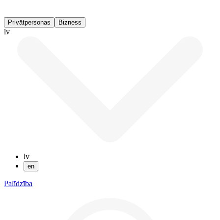
Privātpersonas
Bizness
lv
lv
en
Palīdzība