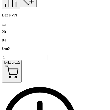
Bez PVN
20
04
€/mēn.
Ielikt grozā