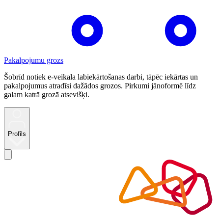
Pakalpojumu grozs
Šobrīd notiek e-veikala labiekārtošanas darbi, tāpēc iekārtas un
pakalpojumus atradīsi dažādos grozos. Pirkumi jānoformē līdz
galam katrā grozā atsevišķi.
Profils