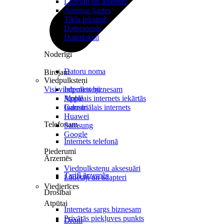
Lādētāji un adapteri
Atmiņas kartes
Tīkla iekārtas
Datorsomas
Datorkrēsli
Noderīgi
Datoru noma
Birojam
Viedpulksteņi
Visi viedpulksteņi
Internets biznesam
Mobilais internets iekārtās
Apple
Industriālais internets
Garmin
Huawei
Telefonam
Samsung
Google
Internets telefonā
Piederumi
Ārzemēs
Viedpulksteņu aksesuāri
Tarifi ārzemēs
Lādētāji un adapteri
Viedierīces
Drošībai
Atpūtai
Interneta sargs biznesam
Privātās piekļuves punkts
Droni