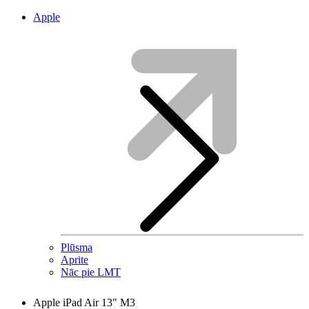
Apple
Plūsma
Aprite
Nāc pie LMT
Apple iPad Air 13" M3