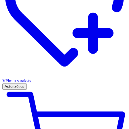
Vēlmju saraksts
Autorizēties