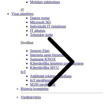
Mobilais mārketings
IT
Visas planšetes
Datoru noma
Microsoft 365
Individuāli IT risinājumi
IT atbalsts
Tehniskie darbi
Drošībai
Sensors Elpo
Interneta sargs biznesam
Samsung KNOX
Kiberdrošība lielajiem uzņēmumiem
Kiberdrošība MVU
IoT
Attālinātā iekārtu nolasīšana
IoT pieslēgumi
M2M pieslēgumi
Biznesa komplekts
Viedtelevīzija