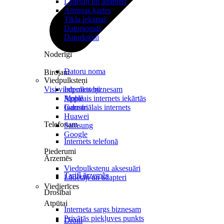
Lādētāji un adapteri
Atmiņas kartes
Tīkla iekārtas
Datorsomas
Datorkrēsli
Noderīgi
Datoru noma
Birojam
Viedpulksteņi
Visi viedpulksteņi
Internets biznesam
Mobilais internets iekārtās
Apple
Industriālais internets
Garmin
Huawei
Telefonam
Samsung
Google
Internets telefonā
Piederumi
Ārzemēs
Viedpulksteņu aksesuāri
Tarifi ārzemēs
Lādētāji un adapteri
Viedierīces
Drošībai
Atpūtai
Interneta sargs biznesam
Privātās piekļuves punkts
Droni