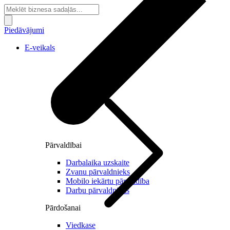
Piedāvājumi
E-veikals
Pārvaldībai
Darbalaika uzskaite
Zvanu pārvaldnieks
Mobilo iekārtu pārvaldība
Darbu pārvaldnieks
Pārdošanai
Viedkase