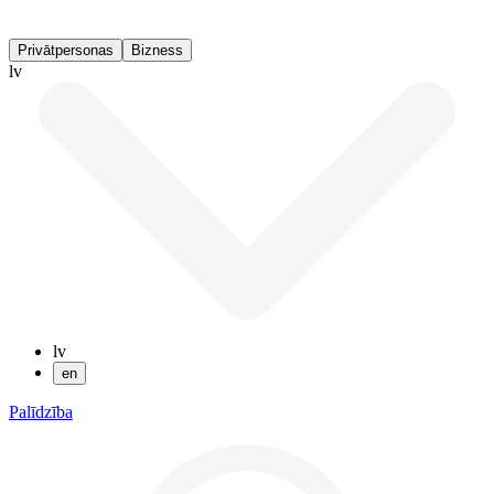
Privātpersonas
Bizness
lv
lv
en
Palīdzība