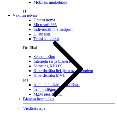
Mobilais mārketings
IT
Vāki un ietvari
Datoru noma
Microsoft 365
Individuāli IT risinājumi
IT atbalsts
Tehniskie darbi
Drošībai
Sensors Elpo
Interneta sargs biznesam
Samsung KNOX
Kiberdrošība lielajiem uzņēmumiem
Kiberdrošība MVU
IoT
Attālinātā iekārtu nolasīšana
IoT pieslēgumi
M2M pieslēgumi
Biznesa komplekts
Viedtelevīzija