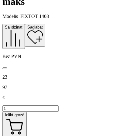
maks
Modelis
FIXTOT-1408
Salīdzināt
Saglabāt
Bez PVN
23
97
€
Ielikt grozā