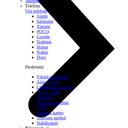
Jaunumi
Telefoni
Visi telefoni
Apple
Samsung
Xiaomi
POCO
Google
Nothing
Honor
Nokia
Doro
Piederumi
Vāciņi un maciņi
Aizsargstikli
Lādētāji un adapteri
Power banks
Austiņas
Brīvroku sistēmas
Irbuļi
Atmiņas kartes
Telefonu turētaji
Stabilizatori