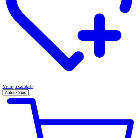
Vēlmju saraksts
Autorizēties