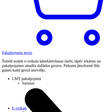
Pakalpojumu grozs
Šobrīd notiek e-veikala labiekārtošanas darbi, tāpēc iekārtas un
pakalpojumus atradīsi dažādos grozos. Pirkumi jānoformē līdz
galam katrā grozā atsevišķi.
LMT pakalpojumi
Sarunas
E-veikals