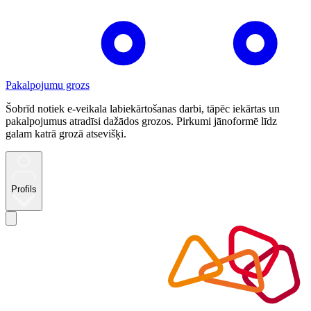
Pakalpojumu grozs
Šobrīd notiek e-veikala labiekārtošanas darbi, tāpēc iekārtas un
pakalpojumus atradīsi dažādos grozos. Pirkumi jānoformē līdz
galam katrā grozā atsevišķi.
Profils