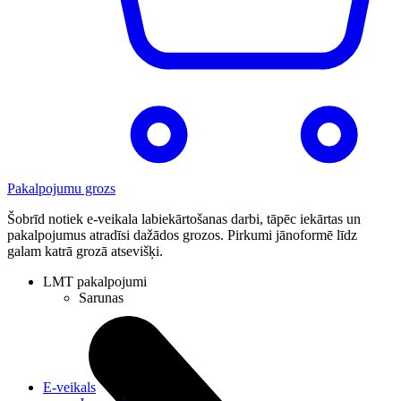
Pakalpojumu grozs
Šobrīd notiek e-veikala labiekārtošanas darbi, tāpēc iekārtas un
pakalpojumus atradīsi dažādos grozos. Pirkumi jānoformē līdz
galam katrā grozā atsevišķi.
LMT pakalpojumi
Sarunas
E-veikals