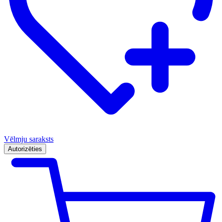
Vēlmju saraksts
Autorizēties