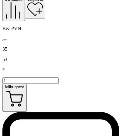
Bez PVN
35
53
€
Ielikt grozā