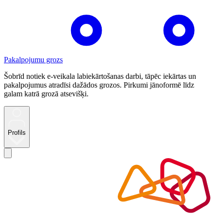
Pakalpojumu grozs
Šobrīd notiek e-veikala labiekārtošanas darbi, tāpēc iekārtas un
pakalpojumus atradīsi dažādos grozos. Pirkumi jānoformē līdz
galam katrā grozā atsevišķi.
Profils