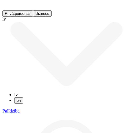
Privātpersonas
Bizness
lv
lv
en
Palīdzība