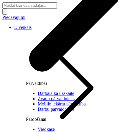
Piedāvājumi
E-veikals
Pārvaldībai
Darbalaika uzskaite
Zvanu pārvaldnieks
Mobilo iekārtu pārvaldība
Darbu pārvaldnieks
Pārdošanai
Viedkase