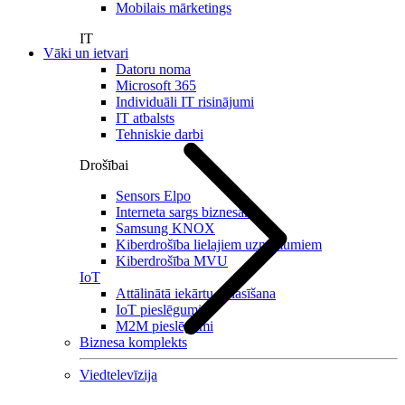
Mobilais mārketings
IT
Vāki un ietvari
Datoru noma
Microsoft 365
Individuāli IT risinājumi
IT atbalsts
Tehniskie darbi
Drošībai
Sensors Elpo
Interneta sargs biznesam
Samsung KNOX
Kiberdrošība lielajiem uzņēmumiem
Kiberdrošība MVU
IoT
Attālinātā iekārtu nolasīšana
IoT pieslēgumi
M2M pieslēgumi
Biznesa komplekts
Viedtelevīzija