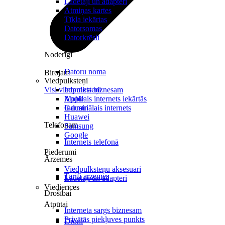
Lādētāji un adapteri
Atmiņas kartes
Tīkla iekārtas
Datorsomas
Datorkrēsli
Noderīgi
Datoru noma
Birojam
Viedpulksteņi
Visi viedpulksteņi
Internets biznesam
Mobilais internets iekārtās
Apple
Industriālais internets
Garmin
Huawei
Telefonam
Samsung
Google
Internets telefonā
Piederumi
Ārzemēs
Viedpulksteņu aksesuāri
Tarifi ārzemēs
Lādētāji un adapteri
Viedierīces
Drošībai
Atpūtai
Interneta sargs biznesam
Privātās piekļuves punkts
Droni