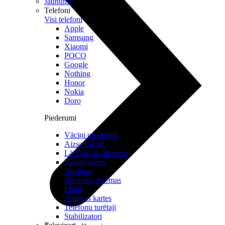
Jaunumi
Telefoni
Visi telefoni
Apple
Samsung
Xiaomi
POCO
Google
Nothing
Honor
Nokia
Doro
Piederumi
Vāciņi un maciņi
Aizsargstikli
Lādētāji un adapteri
Power banks
Austiņas
Brīvroku sistēmas
Irbuļi
Atmiņas kartes
Telefonu turētaji
Stabilizatori