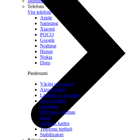
Jaunumi
Telefoni
Visi telefoni
Apple
Samsung
Xiaomi
POCO
Google
Nothing
Honor
Nokia
Doro
Piederumi
Vāciņi un maciņi
Aizsargstikli
Lādētāji un adapteri
Power banks
Austiņas
Brīvroku sistēmas
Irbuļi
Atmiņas kartes
Telefonu turētaji
Stabilizatori