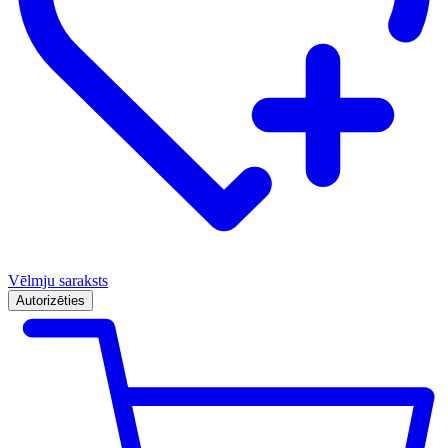
Vēlmju saraksts
Autorizēties