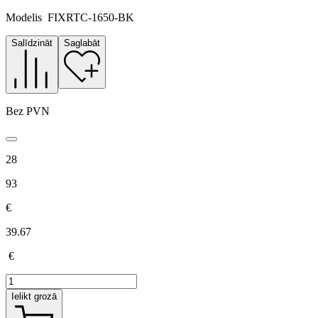
Modelis
FIXRTC-1650-BK
Salīdzināt
Saglabāt
Bez PVN
28
93
€
39.67
€
Ielikt grozā