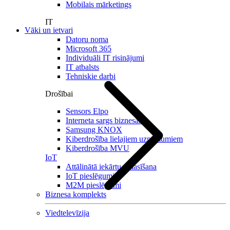
Mobilais mārketings
IT
Vāki un ietvari
Datoru noma
Microsoft 365
Individuāli IT risinājumi
IT atbalsts
Tehniskie darbi
Drošībai
Sensors Elpo
Interneta sargs biznesam
Samsung KNOX
Kiberdrošība lielajiem uzņēmumiem
Kiberdrošība MVU
IoT
Attālinātā iekārtu nolasīšana
IoT pieslēgumi
M2M pieslēgumi
Biznesa komplekts
Viedtelevīzija