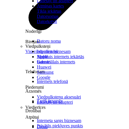
Lādētāji un adapteri
Atmiņas kartes
Tīkla iekārtas
Datorsomas
Datorkrēsli
Noderīgi
Datoru noma
Birojam
Viedpulksteņi
Visi viedpulksteņi
Internets biznesam
Mobilais internets iekārtās
Apple
Industriālais internets
Garmin
Huawei
Telefonam
Samsung
Google
Internets telefonā
Piederumi
Ārzemēs
Viedpulksteņu aksesuāri
Tarifi ārzemēs
Lādētāji un adapteri
Viedierīces
Drošībai
Atpūtai
Interneta sargs biznesam
Privātās piekļuves punkts
Droni