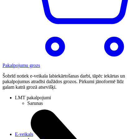
Pakalpojumu grozs
Šobrīd notiek e-veikala labiekārtošanas darbi, tāpēc iekārtas un
pakalpojumus atradīsi dažādos grozos. Pirkumi jānoformē līdz
galam katrā grozā atsevišķi.
LMT pakalpojumi
Sarunas
E-veikals