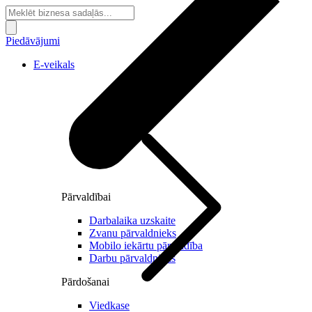
Piedāvājumi
E-veikals
Pārvaldībai
Darbalaika uzskaite
Zvanu pārvaldnieks
Mobilo iekārtu pārvaldība
Darbu pārvaldnieks
Pārdošanai
Viedkase