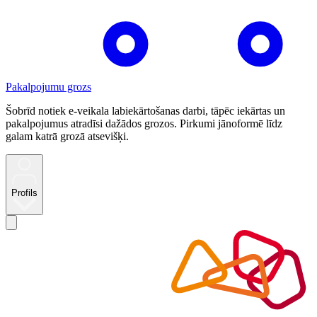
Pakalpojumu grozs
Šobrīd notiek e-veikala labiekārtošanas darbi, tāpēc iekārtas un
pakalpojumus atradīsi dažādos grozos. Pirkumi jānoformē līdz
galam katrā grozā atsevišķi.
Profils