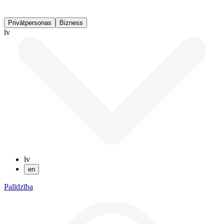
Privātpersonas
Bizness
lv
lv
en
Palīdzība