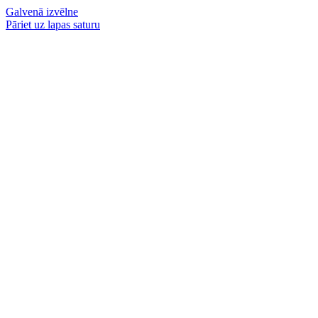
Galvenā izvēlne
Pāriet uz lapas saturu