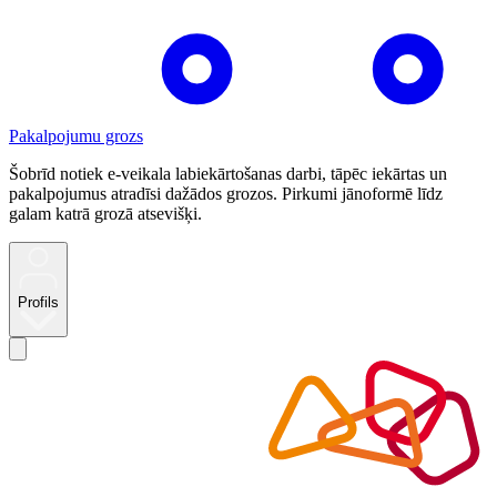
Pakalpojumu grozs
Šobrīd notiek e-veikala labiekārtošanas darbi, tāpēc iekārtas un
pakalpojumus atradīsi dažādos grozos. Pirkumi jānoformē līdz
galam katrā grozā atsevišķi.
Profils