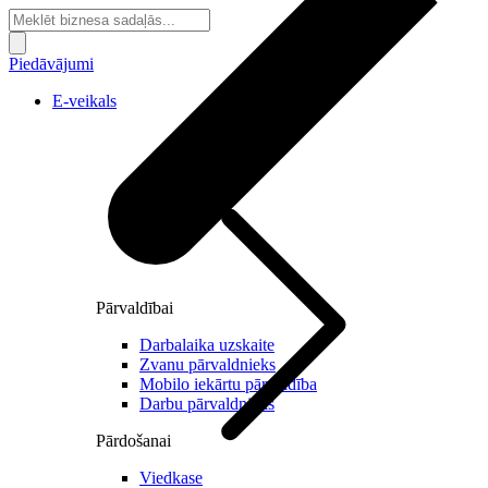
Piedāvājumi
E-veikals
Pārvaldībai
Darbalaika uzskaite
Zvanu pārvaldnieks
Mobilo iekārtu pārvaldība
Darbu pārvaldnieks
Pārdošanai
Viedkase