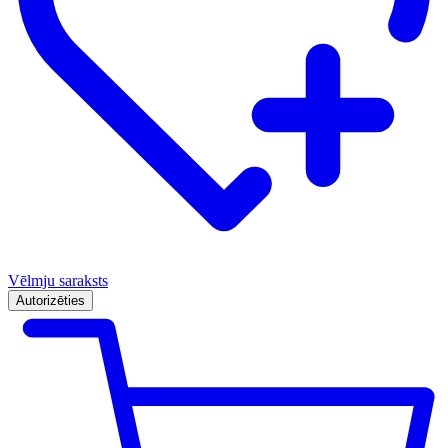
Vēlmju saraksts
Autorizēties