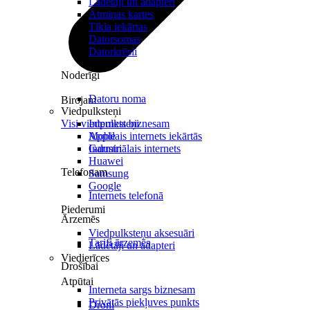
Lādētāji un adapteri
Atmiņas kartes
Tīkla iekārtas
Datorsomas
Datorkrēsli
Noderīgi
Datoru noma
Birojam
Viedpulksteņi
Visi viedpulksteņi
Internets biznesam
Mobilais internets iekārtās
Apple
Industriālais internets
Garmin
Huawei
Telefonam
Samsung
Google
Internets telefonā
Piederumi
Ārzemēs
Viedpulksteņu aksesuāri
Tarifi ārzemēs
Lādētāji un adapteri
Viedierīces
Drošībai
Atpūtai
Interneta sargs biznesam
Privātās piekļuves punkts
Droni