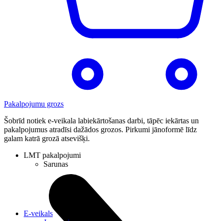
Pakalpojumu grozs
Šobrīd notiek e-veikala labiekārtošanas darbi, tāpēc iekārtas un
pakalpojumus atradīsi dažādos grozos. Pirkumi jānoformē līdz
galam katrā grozā atsevišķi.
LMT pakalpojumi
Sarunas
E-veikals