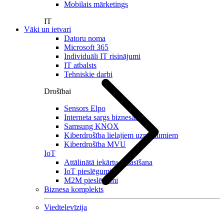
Mobilais mārketings
IT
Vāki un ietvari
Datoru noma
Microsoft 365
Individuāli IT risinājumi
IT atbalsts
Tehniskie darbi
Drošībai
Sensors Elpo
Interneta sargs biznesam
Samsung KNOX
Kiberdrošība lielajiem uzņēmumiem
Kiberdrošība MVU
IoT
Attālinātā iekārtu nolasīšana
IoT pieslēgumi
M2M pieslēgumi
Biznesa komplekts
Viedtelevīzija