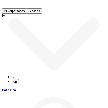
Privātpersonas
Bizness
lv
lv
en
Palīdzība