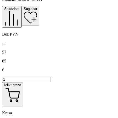
Salīdzināt
Saglabāt
Bez PVN
57
85
€
Ielikt grozā
Krāsa