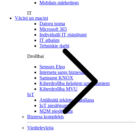
Mobilais mārketings
IT
Vāciņi un maciņi
Datoru noma
Microsoft 365
Individuāli IT risinājumi
IT atbalsts
Tehniskie darbi
Drošībai
Sensors Elpo
Interneta sargs biznesam
Samsung KNOX
Kiberdrošība lielajiem uzņēmumiem
Kiberdrošība MVU
IoT
Attālinātā iekārtu nolasīšana
IoT pieslēgumi
M2M pieslēgumi
Biznesa komplekts
Viedtelevīzija