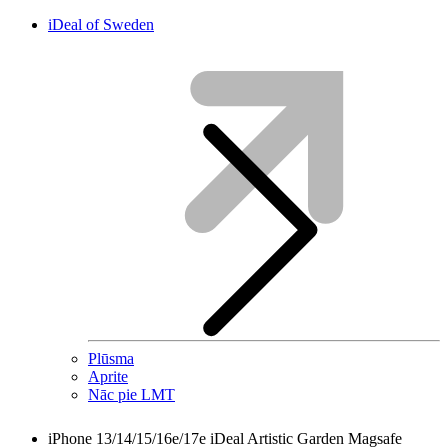
iDeal of Sweden
Plūsma
Aprite
Nāc pie LMT
iPhone 13/14/15/16e/17e iDeal Artistic Garden Magsafe