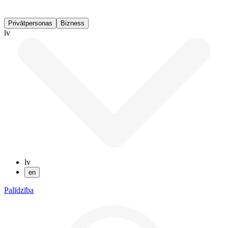
Privātpersonas
Bizness
lv
lv
en
Palīdzība