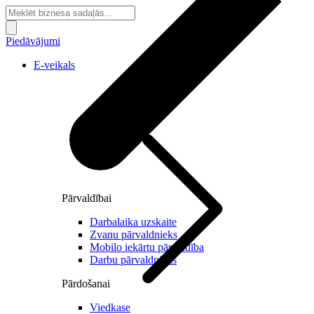
Piedāvājumi
E-veikals
Pārvaldībai
Darbalaika uzskaite
Zvanu pārvaldnieks
Mobilo iekārtu pārvaldība
Darbu pārvaldnieks
Pārdošanai
Viedkase