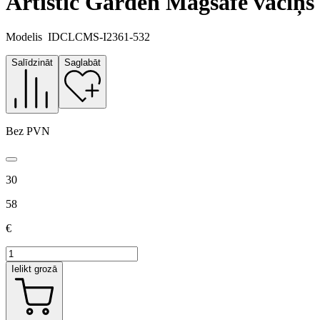
Artistic Garden Magsafe vāciņš
Modelis
IDCLCMS-I2361-532
Salīdzināt
Saglabāt
Bez PVN
30
58
€
Ielikt grozā