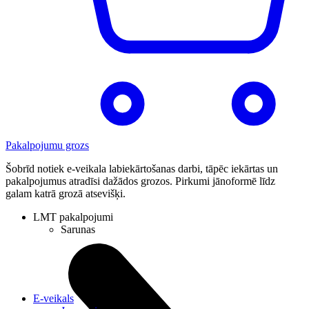
Pakalpojumu grozs
Šobrīd notiek e-veikala labiekārtošanas darbi, tāpēc iekārtas un
pakalpojumus atradīsi dažādos grozos. Pirkumi jānoformē līdz
galam katrā grozā atsevišķi.
LMT pakalpojumi
Sarunas
E-veikals