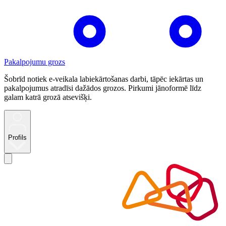
Pakalpojumu grozs
Šobrīd notiek e-veikala labiekārtošanas darbi, tāpēc iekārtas un
pakalpojumus atradīsi dažādos grozos. Pirkumi jānoformē līdz
galam katrā grozā atsevišķi.
Profils