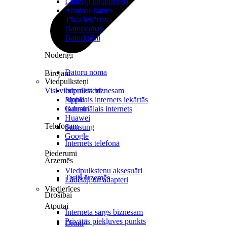
Lādētāji un adapteri
Atmiņas kartes
Tīkla iekārtas
Datorsomas
Datorkrēsli
Noderīgi
Datoru noma
Birojam
Viedpulksteņi
Visi viedpulksteņi
Internets biznesam
Mobilais internets iekārtās
Apple
Industriālais internets
Garmin
Huawei
Telefonam
Samsung
Google
Internets telefonā
Piederumi
Ārzemēs
Viedpulksteņu aksesuāri
Tarifi ārzemēs
Lādētāji un adapteri
Viedierīces
Drošībai
Atpūtai
Interneta sargs biznesam
Privātās piekļuves punkts
Droni