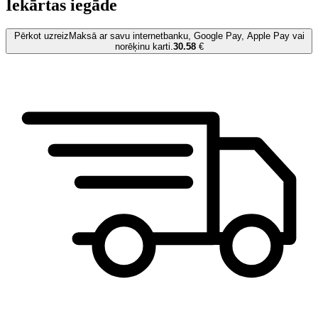
Iekārtas iegāde
Pērkot uzreiz
Maksā ar savu internetbanku, Google Pay, Apple Pay vai
norēķinu karti.
30.58
€