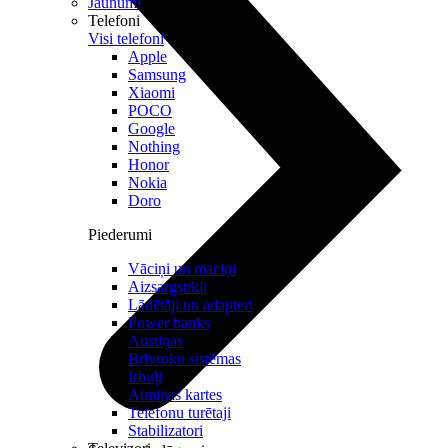
Jaunumi
Telefoni
Visi telefoni
Apple
Samsung
Xiaomi
POCO
Google
Nothing
Honor
Nokia
Doro
Piederumi
Vāciņi un maciņi
Aizsargstikli
Lādētāji un adapteri
Power banks
Austiņas
Brīvroku sistēmas
Irbuļi
Atmiņas kartes
Telefonu turētaji
Stabilizatori