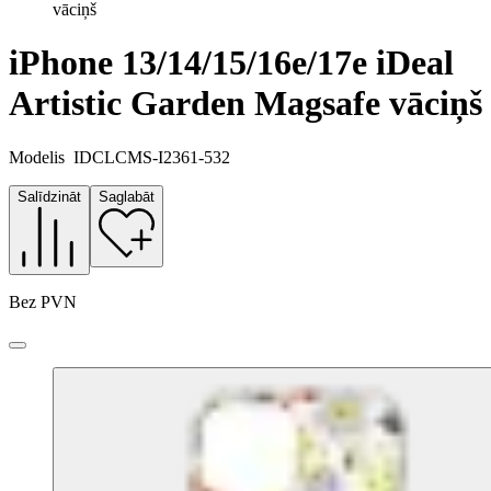
vāciņš
iPhone 13/14/15/16e/17e iDeal
Artistic Garden Magsafe vāciņš
Modelis
IDCLCMS-I2361-532
Salīdzināt
Saglabāt
Bez PVN