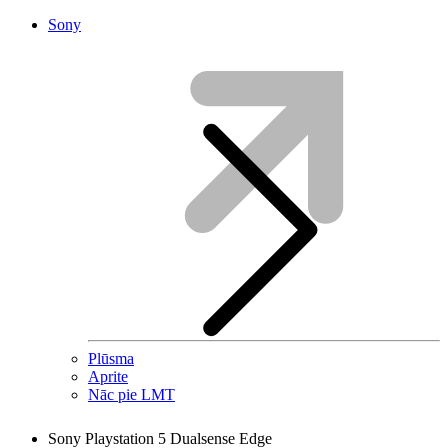
Sony
Plūsma
Aprite
Nāc pie LMT
Sony Playstation 5 Dualsense Edge