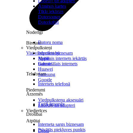
Lādētāji un adapteri
Atmiņas kartes
Tīkla iekārtas
Datorsomas
Datorkrēsli
Noderīgi
Datoru noma
Birojam
Viedpulksteņi
Visi viedpulksteņi
Internets biznesam
Mobilais internets iekārtās
Apple
Industriālais internets
Garmin
Huawei
Telefonam
Samsung
Google
Internets telefonā
Piederumi
Ārzemēs
Viedpulksteņu aksesuāri
Tarifi ārzemēs
Lādētāji un adapteri
Viedierīces
Drošībai
Atpūtai
Interneta sargs biznesam
Privātās piekļuves punkts
Droni