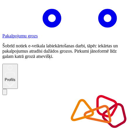
Pakalpojumu grozs
Šobrīd notiek e-veikala labiekārtošanas darbi, tāpēc iekārtas un
pakalpojumus atradīsi dažādos grozos. Pirkumi jānoformē līdz
galam katrā grozā atsevišķi.
Profils