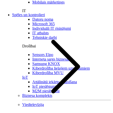
Mobilais mārketings
IT
Spēles un kontrolieri
Datoru noma
Microsoft 365
Individuāli IT risinājumi
IT atbalsts
Tehniskie darbi
Drošībai
Sensors Elpo
Interneta sargs biznesam
Samsung KNOX
Kiberdrošība lielajiem uzņēmumiem
Kiberdrošība MVU
IoT
Attālinātā iekārtu nolasīšana
IoT pieslēgumi
M2M pieslēgumi
Biznesa komplekts
Viedtelevīzija