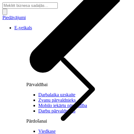
Piedāvājumi
E-veikals
Pārvaldībai
Darbalaika uzskaite
Zvanu pārvaldnieks
Mobilo iekārtu pārvaldība
Darbu pārvaldnieks
Pārdošanai
Viedkase