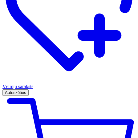
Vēlmju saraksts
Autorizēties