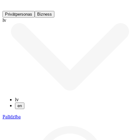
Privātpersonas
Bizness
lv
lv
en
Palīdzība