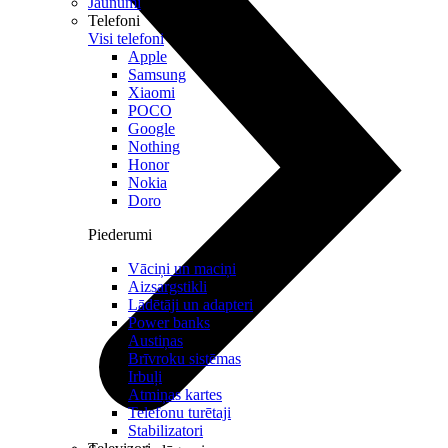
Jaunumi
Telefoni
Visi telefoni
Apple
Samsung
Xiaomi
POCO
Google
Nothing
Honor
Nokia
Doro
Piederumi
Vāciņi un maciņi
Aizsargstikli
Lādētāji un adapteri
Power banks
Austiņas
Brīvroku sistēmas
Irbuļi
Atmiņas kartes
Telefonu turētaji
Stabilizatori