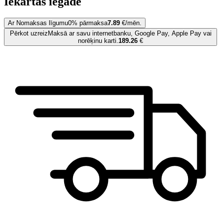
Iekārtas iegāde
Ar Nomaksas līgumu
0% pārmaksa
7.89
€/mēn.
Pērkot uzreiz
Maksā ar savu internetbanku, Google Pay, Apple Pay vai
norēķinu karti.
189.26
€