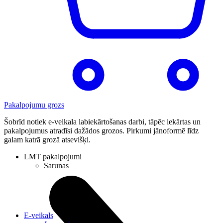
Pakalpojumu grozs
Šobrīd notiek e-veikala labiekārtošanas darbi, tāpēc iekārtas un
pakalpojumus atradīsi dažādos grozos. Pirkumi jānoformē līdz
galam katrā grozā atsevišķi.
LMT pakalpojumi
Sarunas
E-veikals