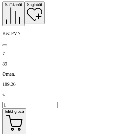
Salīdzināt
Saglabāt
Bez PVN
7
89
€/mēn.
189.26
€
Ielikt grozā