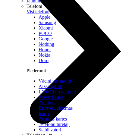
Jaunumi
Telefoni
Visi telefoni
Apple
Samsung
Xiaomi
POCO
Google
Nothing
Honor
Nokia
Doro
Piederumi
Vāciņi un maciņi
Aizsargstikli
Lādētāji un adapteri
Power banks
Austiņas
Brīvroku sistēmas
Irbuļi
Atmiņas kartes
Telefonu turētaji
Stabilizatori