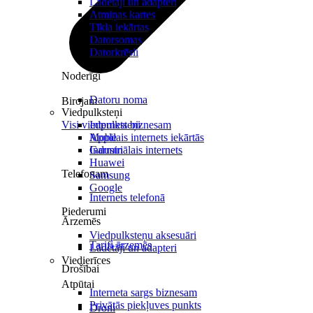
Lādētāji un adapteri
Atmiņas kartes
Tīkla iekārtas
Datorsomas
Datorkrēsli
Noderīgi
Datoru noma
Birojam
Viedpulksteņi
Visi viedpulksteņi
Internets biznesam
Mobilais internets iekārtās
Apple
Industriālais internets
Garmin
Huawei
Telefonam
Samsung
Google
Internets telefonā
Piederumi
Ārzemēs
Viedpulksteņu aksesuāri
Tarifi ārzemēs
Lādētāji un adapteri
Viedierīces
Drošībai
Atpūtai
Interneta sargs biznesam
Privātās piekļuves punkts
Droni