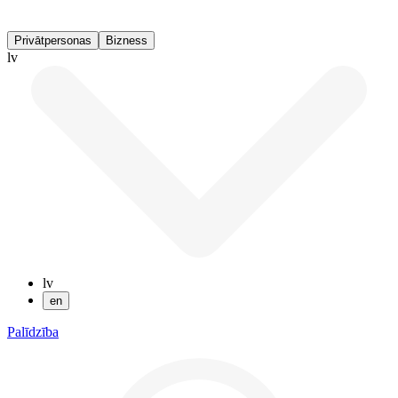
Privātpersonas
Bizness
lv
lv
en
Palīdzība