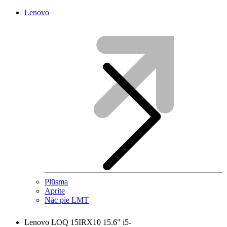
Lenovo
Plūsma
Aprite
Nāc pie LMT
Lenovo LOQ 15IRX10 15.6" i5-