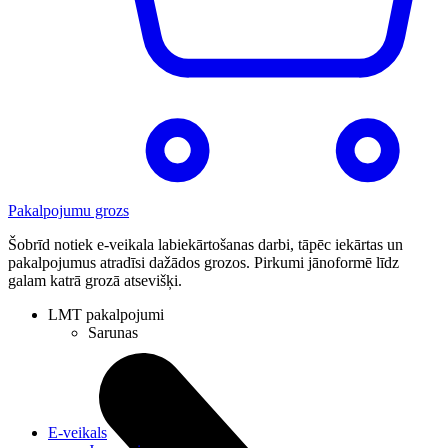
Pakalpojumu grozs
Šobrīd notiek e-veikala labiekārtošanas darbi, tāpēc iekārtas un
pakalpojumus atradīsi dažādos grozos. Pirkumi jānoformē līdz
galam katrā grozā atsevišķi.
LMT pakalpojumi
Sarunas
E-veikals