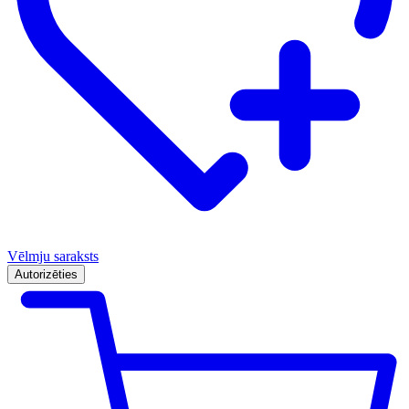
Vēlmju saraksts
Autorizēties