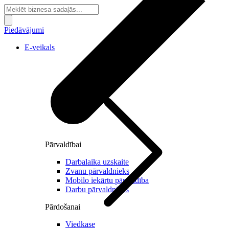
Piedāvājumi
E-veikals
Pārvaldībai
Darbalaika uzskaite
Zvanu pārvaldnieks
Mobilo iekārtu pārvaldība
Darbu pārvaldnieks
Pārdošanai
Viedkase