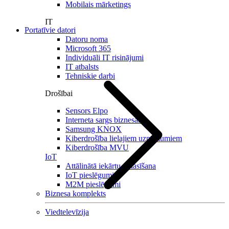
Mobilais mārketings
IT
Portatīvie datori
Datoru noma
Microsoft 365
Individuāli IT risinājumi
IT atbalsts
Tehniskie darbi
Drošībai
Sensors Elpo
Interneta sargs biznesam
Samsung KNOX
Kiberdrošība lielajiem uzņēmumiem
Kiberdrošība MVU
IoT
Attālinātā iekārtu nolasīšana
IoT pieslēgumi
M2M pieslēgumi
Biznesa komplekts
Viedtelevīzija