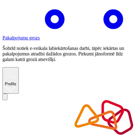
Pakalpojumu grozs
Šobrīd notiek e-veikala labiekārtošanas darbi, tāpēc iekārtas un
pakalpojumus atradīsi dažādos grozos. Pirkumi jānoformē līdz
galam katrā grozā atsevišķi.
Profils