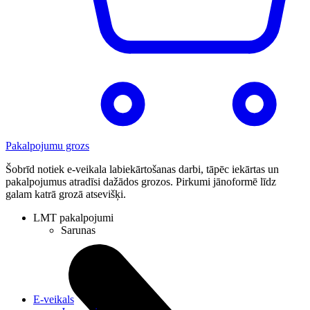
Pakalpojumu grozs
Šobrīd notiek e-veikala labiekārtošanas darbi, tāpēc iekārtas un
pakalpojumus atradīsi dažādos grozos. Pirkumi jānoformē līdz
galam katrā grozā atsevišķi.
LMT pakalpojumi
Sarunas
E-veikals