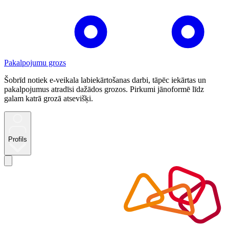
Pakalpojumu grozs
Šobrīd notiek e-veikala labiekārtošanas darbi, tāpēc iekārtas un
pakalpojumus atradīsi dažādos grozos. Pirkumi jānoformē līdz
galam katrā grozā atsevišķi.
Profils