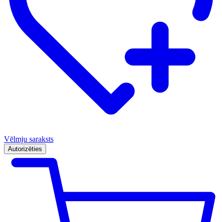
Vēlmju saraksts
Autorizēties