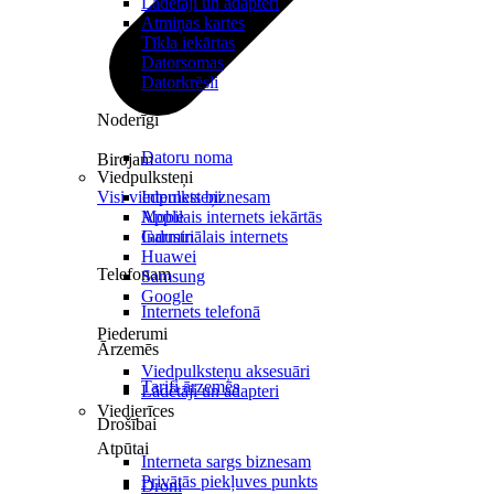
Lādētāji un adapteri
Atmiņas kartes
Tīkla iekārtas
Datorsomas
Datorkrēsli
Noderīgi
Datoru noma
Birojam
Viedpulksteņi
Visi viedpulksteņi
Internets biznesam
Mobilais internets iekārtās
Apple
Industriālais internets
Garmin
Huawei
Telefonam
Samsung
Google
Internets telefonā
Piederumi
Ārzemēs
Viedpulksteņu aksesuāri
Tarifi ārzemēs
Lādētāji un adapteri
Viedierīces
Drošībai
Atpūtai
Interneta sargs biznesam
Privātās piekļuves punkts
Droni