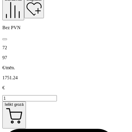
Bez PVN
72
97
€/mēn.
1751.24
€
Ielikt grozā