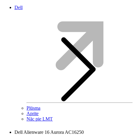
Dell
Plūsma
Aprite
Nāc pie LMT
Dell Alienware 16 Aurora AC16250