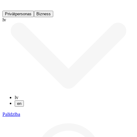
Privātpersonas
Bizness
lv
lv
en
Palīdzība