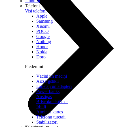
Jaunumi
Telefoni
Visi telefoni
Apple
Samsung
Xiaomi
POCO
Google
Nothing
Honor
Nokia
Doro
Piederumi
Vāciņi un maciņi
Aizsargstikli
Lādētāji un adapteri
Power banks
Austiņas
Brīvroku sistēmas
Irbuļi
Atmiņas kartes
Telefonu turētaji
Stabilizatori