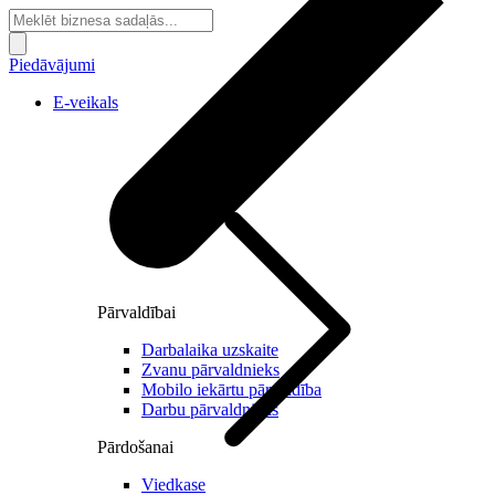
Piedāvājumi
E-veikals
Pārvaldībai
Darbalaika uzskaite
Zvanu pārvaldnieks
Mobilo iekārtu pārvaldība
Darbu pārvaldnieks
Pārdošanai
Viedkase