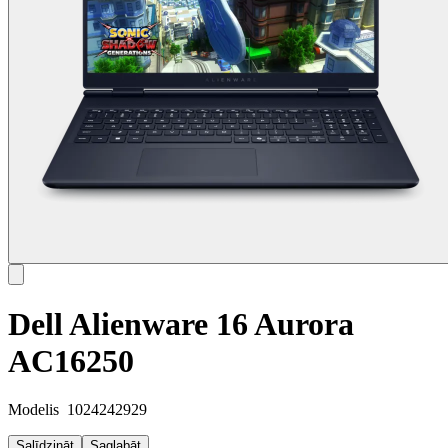
Dell Alienware 16 Aurora
AC16250
Modelis
1024242929
Salīdzināt
Saglabāt