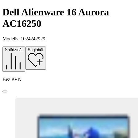
Dell Alienware 16 Aurora
AC16250
Modelis
1024242929
Salīdzināt
Saglabāt
Bez PVN