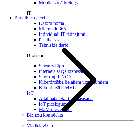
Mobilais mārketings
IT
Portatīvie datori
Datoru noma
Microsoft 365
Individuāli IT risinājumi
IT atbalsts
Tehniskie darbi
Drošībai
Sensors Elpo
Interneta sargs biznesam
Samsung KNOX
Kiberdrošība lielajiem uzņēmumiem
Kiberdrošība MVU
IoT
Attālinātā iekārtu nolasīšana
IoT pieslēgumi
M2M pieslēgumi
Biznesa komplekts
Viedtelevīzija