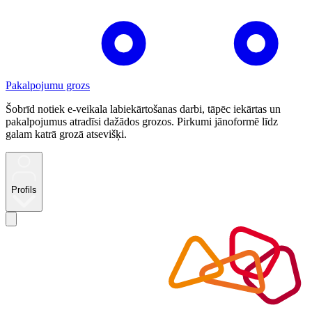
Pakalpojumu grozs
Šobrīd notiek e-veikala labiekārtošanas darbi, tāpēc iekārtas un
pakalpojumus atradīsi dažādos grozos. Pirkumi jānoformē līdz
galam katrā grozā atsevišķi.
Profils