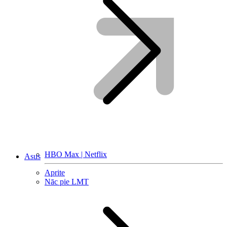
HBO Max | Netflix
Asus
Aprite
Nāc pie LMT