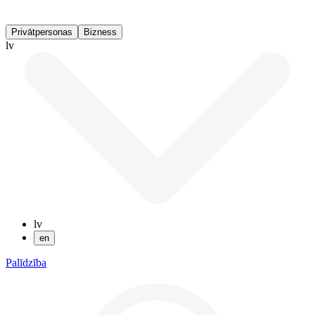
Privātpersonas
Bizness
lv
lv
en
Palīdzība