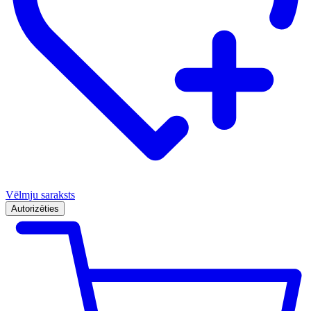
Vēlmju saraksts
Autorizēties