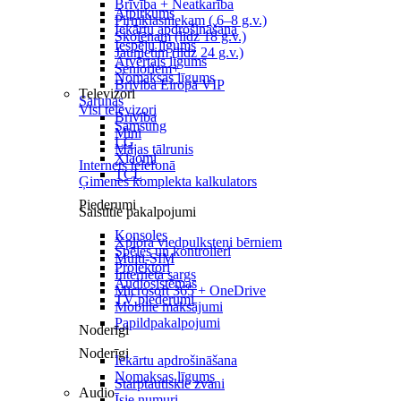
Brīvība + Neatkarība
Atpirkums
Pirmklasniekam ( 6–8 g.v.)
Iekārtu apdrošināšana
Skolēnam (līdz 18 g.v.)
Iespēju līgums
Jaunietim (līdz 24 g.v.)
Atvērtais līgums
Senioriem+
Nomaksas līgums
Brīvība Eiropā VIP
Televizori
Sarunas
Visi televizori
Brīvība
Samsung
Mini
LG
Mājas tālrunis
Xiaomi
Internets telefonā
TCL
Ģimenes komplekta kalkulators
Piederumi
Saistītie pakalpojumi
Konsoles
Xplora viedpulksteņi bērniem
Spēles un kontrolieri
Multi-SIM
Projektori
Interneta sargs
Audiosistēmas
Microsoft 365 + OneDrive
TV piederumi
Mobilie maksājumi
Papildpakalpojumi
Noderīgi
Noderīgi
Iekārtu apdrošināšana
Nomaksas līgums
Starptautiskie zvani
Audio
Īsie numuri