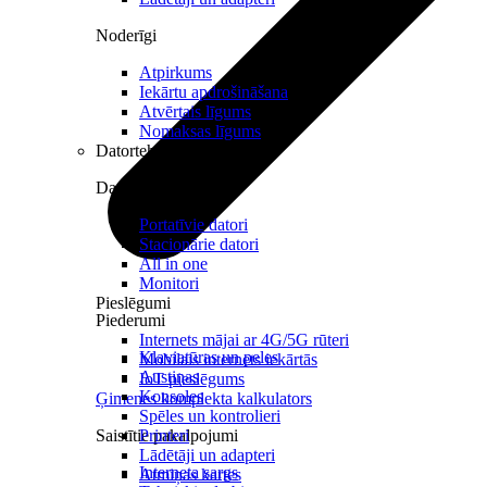
Noderīgi
Atpirkums
Iekārtu apdrošināšana
Atvērtais līgums
Nomaksas līgums
Datortehnika
Datori un Monitori
Portatīvie datori
Stacionārie datori
All in one
Monitori
Pieslēgumi
Piederumi
Internets mājai ar 4G/5G rūteri
Klaviatūras un peles
Mobilais internets iekārtās
Austiņas
IoT pieslēgums
Konsoles
Ģimenes komplekta kalkulators
Spēles un kontrolieri
Saistītie pakalpojumi
Printeri
Lādētāji un adapteri
Interneta sargs
Atmiņas kartes