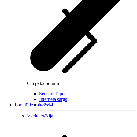
Citi pakalpojumi
Sensors Elpo
Interneta sargs
Portatīvie datori
VoWi-Fi
Viedtelevīzija