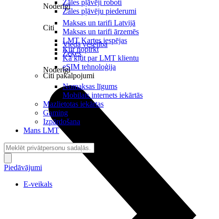
Zāles pļāvēji roboti
Noderīgi
Zāles pļāvēju piederumi
Maksas un tarifi Latvijā
Citi
Maksas un tarifi ārzemēs
LMT Kartes iespējas
Viedā veselība
Kur nopirkt
Zeķes
Kā kļūt par LMT klientu
eSIM tehnoloģija
Noderīgi
Citi pakalpojumi
Nomaksas līgums
Mobilais internets iekārtās
Mazlietotas iekārtas
Gaming
Izpārdošana
Mans LMT
Piedāvājumi
E-veikals