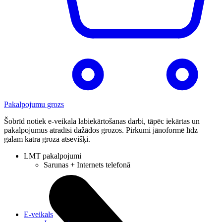
Pakalpojumu grozs
Šobrīd notiek e-veikala labiekārtošanas darbi, tāpēc iekārtas un
pakalpojumus atradīsi dažādos grozos. Pirkumi jānoformē līdz
galam katrā grozā atsevišķi.
LMT pakalpojumi
Sarunas + Internets telefonā
E-veikals