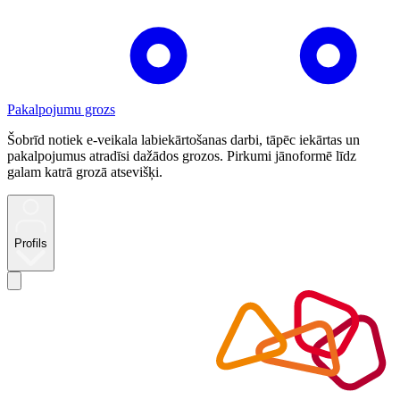
Pakalpojumu grozs
Šobrīd notiek e-veikala labiekārtošanas darbi, tāpēc iekārtas un
pakalpojumus atradīsi dažādos grozos. Pirkumi jānoformē līdz
galam katrā grozā atsevišķi.
Profils