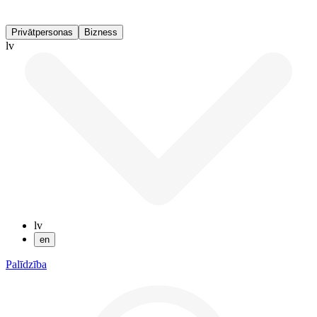
Privātpersonas
Bizness
lv
lv
en
Palīdzība