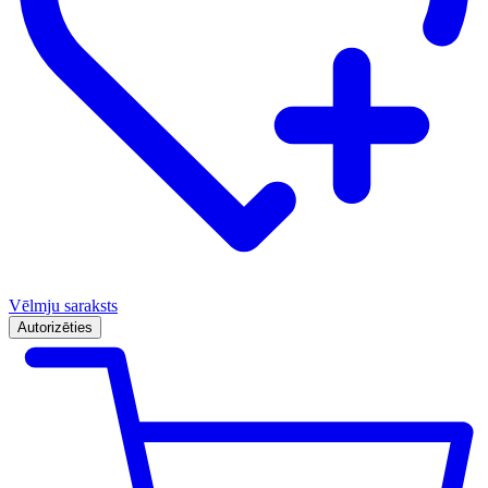
Vēlmju saraksts
Autorizēties