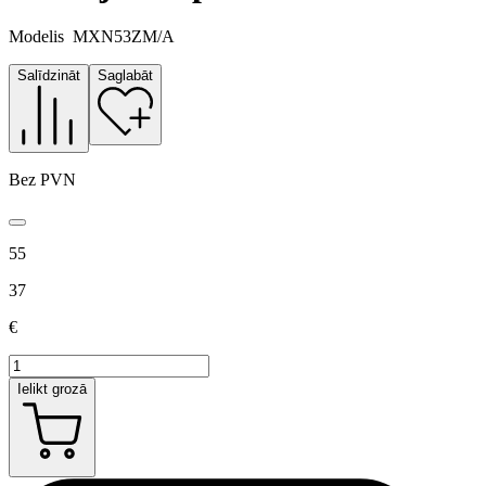
Modelis
MXN53ZM/A
Salīdzināt
Saglabāt
Bez PVN
55
37
€
Ielikt grozā