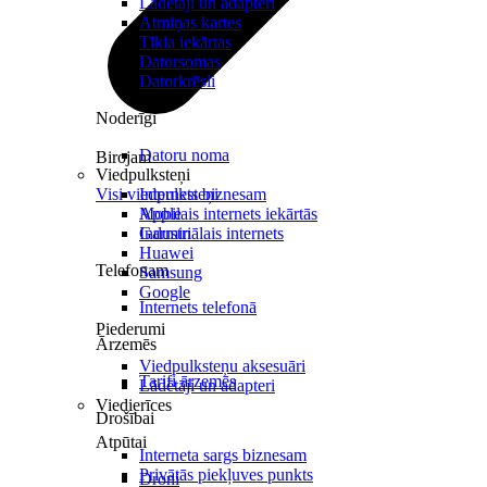
Lādētāji un adapteri
Atmiņas kartes
Tīkla iekārtas
Datorsomas
Datorkrēsli
Noderīgi
Datoru noma
Birojam
Viedpulksteņi
Visi viedpulksteņi
Internets biznesam
Mobilais internets iekārtās
Apple
Industriālais internets
Garmin
Huawei
Telefonam
Samsung
Google
Internets telefonā
Piederumi
Ārzemēs
Viedpulksteņu aksesuāri
Tarifi ārzemēs
Lādētāji un adapteri
Viedierīces
Drošībai
Atpūtai
Interneta sargs biznesam
Privātās piekļuves punkts
Droni