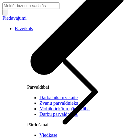
Piedāvājumi
E-veikals
Pārvaldībai
Darbalaika uzskaite
Zvanu pārvaldnieks
Mobilo iekārtu pārvaldība
Darbu pārvaldnieks
Pārdošanai
Viedkase