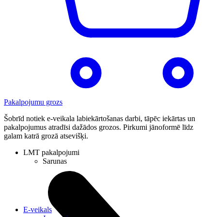
Pakalpojumu grozs
Šobrīd notiek e-veikala labiekārtošanas darbi, tāpēc iekārtas un
pakalpojumus atradīsi dažādos grozos. Pirkumi jānoformē līdz
galam katrā grozā atsevišķi.
LMT pakalpojumi
Sarunas
E-veikals