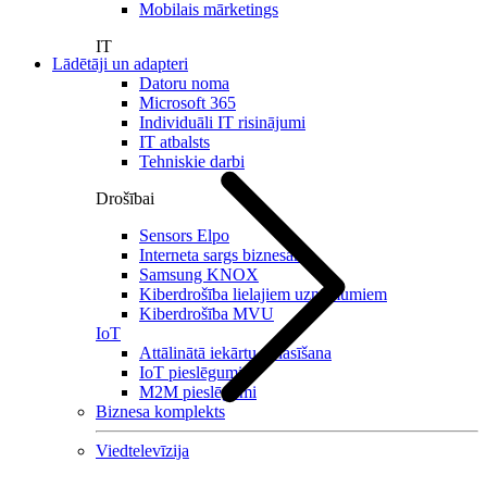
Mobilais mārketings
IT
Lādētāji un adapteri
Datoru noma
Microsoft 365
Individuāli IT risinājumi
IT atbalsts
Tehniskie darbi
Drošībai
Sensors Elpo
Interneta sargs biznesam
Samsung KNOX
Kiberdrošība lielajiem uzņēmumiem
Kiberdrošība MVU
IoT
Attālinātā iekārtu nolasīšana
IoT pieslēgumi
M2M pieslēgumi
Biznesa komplekts
Viedtelevīzija