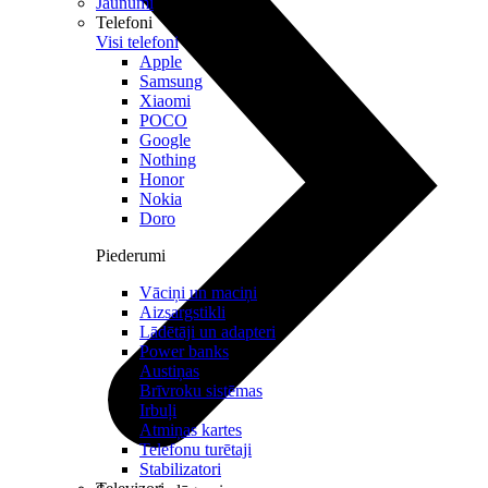
Jaunumi
Telefoni
Visi telefoni
Apple
Samsung
Xiaomi
POCO
Google
Nothing
Honor
Nokia
Doro
Piederumi
Vāciņi un maciņi
Aizsargstikli
Lādētāji un adapteri
Power banks
Austiņas
Brīvroku sistēmas
Irbuļi
Atmiņas kartes
Telefonu turētaji
Stabilizatori