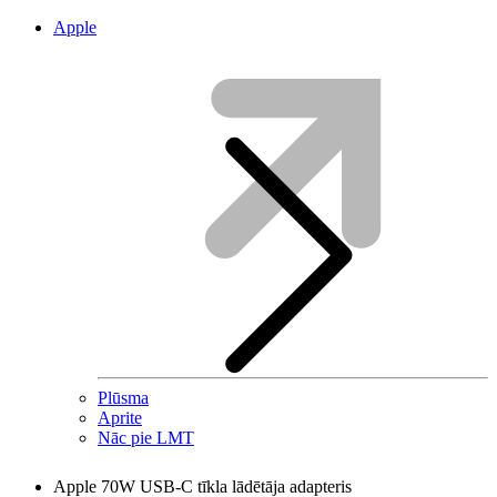
Apple
Plūsma
Aprite
Nāc pie LMT
Apple 70W USB-C tīkla lādētāja adapteris