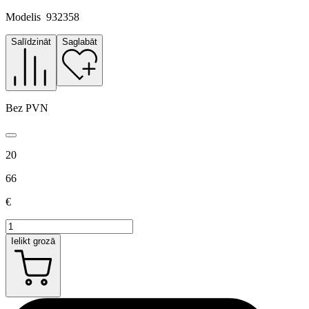
Modelis
932358
Salīdzināt
Saglabāt
Bez PVN
20
66
€
Ielikt grozā