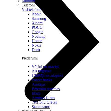
Jaunumi
Telefoni
Visi telefoni
Apple
Samsung
Xiaomi
POCO
Google
Nothing
Honor
Nokia
Doro
Piederumi
Vāciņi un maciņi
Aizsargstikli
Lādētāji un adapteri
Power banks
Austiņas
Brīvroku sistēmas
Irbuļi
Atmiņas kartes
Telefonu turētaji
Stabilizatori