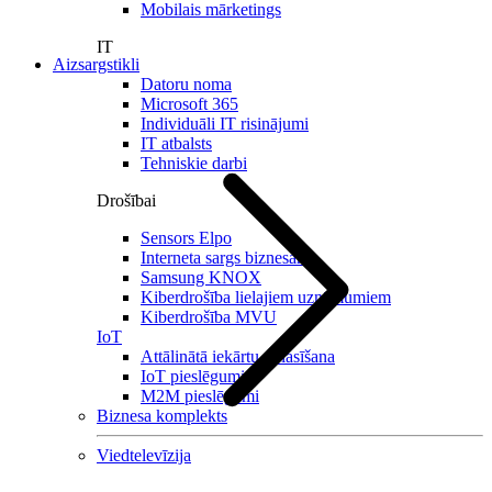
Mobilais mārketings
IT
Aizsargstikli
Datoru noma
Microsoft 365
Individuāli IT risinājumi
IT atbalsts
Tehniskie darbi
Drošībai
Sensors Elpo
Interneta sargs biznesam
Samsung KNOX
Kiberdrošība lielajiem uzņēmumiem
Kiberdrošība MVU
IoT
Attālinātā iekārtu nolasīšana
IoT pieslēgumi
M2M pieslēgumi
Biznesa komplekts
Viedtelevīzija