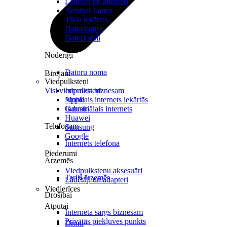
Lādētāji un adapteri
Atmiņas kartes
Tīkla iekārtas
Datorsomas
Datorkrēsli
Noderīgi
Datoru noma
Birojam
Viedpulksteņi
Visi viedpulksteņi
Internets biznesam
Mobilais internets iekārtās
Apple
Industriālais internets
Garmin
Huawei
Telefonam
Samsung
Google
Internets telefonā
Piederumi
Ārzemēs
Viedpulksteņu aksesuāri
Tarifi ārzemēs
Lādētāji un adapteri
Viedierīces
Drošībai
Atpūtai
Interneta sargs biznesam
Privātās piekļuves punkts
Droni