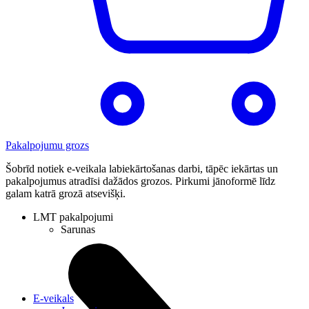
Pakalpojumu grozs
Šobrīd notiek e-veikala labiekārtošanas darbi, tāpēc iekārtas un
pakalpojumus atradīsi dažādos grozos. Pirkumi jānoformē līdz
galam katrā grozā atsevišķi.
LMT pakalpojumi
Sarunas
E-veikals