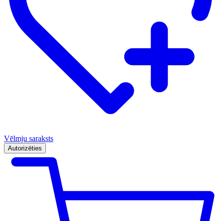
Vēlmju saraksts
Autorizēties