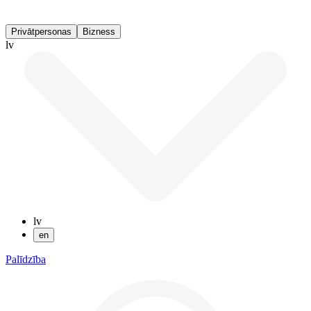
Privātpersonas
Bizness
lv
lv
en
Palīdzība