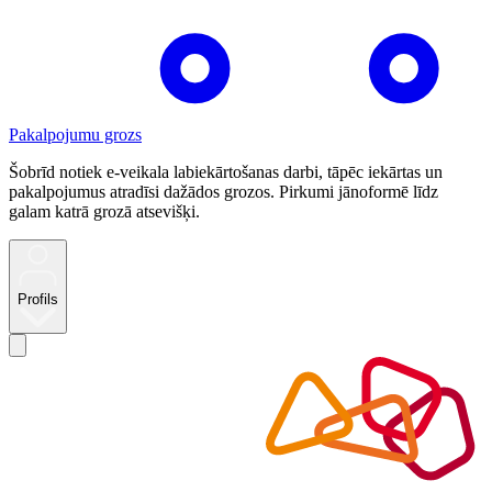
Pakalpojumu grozs
Šobrīd notiek e-veikala labiekārtošanas darbi, tāpēc iekārtas un
pakalpojumus atradīsi dažādos grozos. Pirkumi jānoformē līdz
galam katrā grozā atsevišķi.
Profils