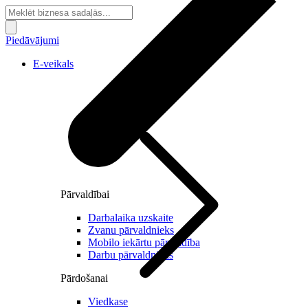
Piedāvājumi
E-veikals
Pārvaldībai
Darbalaika uzskaite
Zvanu pārvaldnieks
Mobilo iekārtu pārvaldība
Darbu pārvaldnieks
Pārdošanai
Viedkase