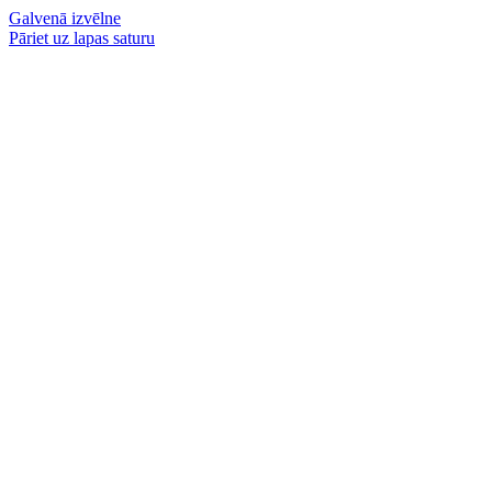
Galvenā izvēlne
Pāriet uz lapas saturu