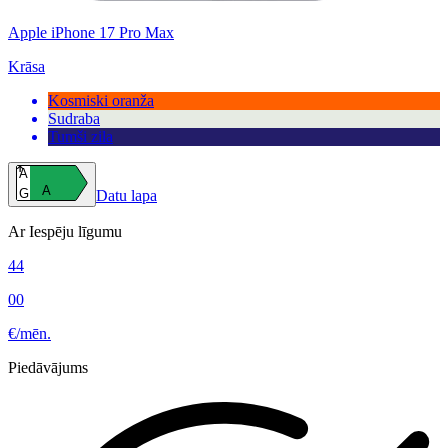
Apple iPhone 17 Pro Max
Krāsa
Kosmiski oranža
Sudraba
Tumši zila
A
A
G
Datu lapa
Ar Iespēju līgumu
44
00
€/mēn.
Piedāvājums