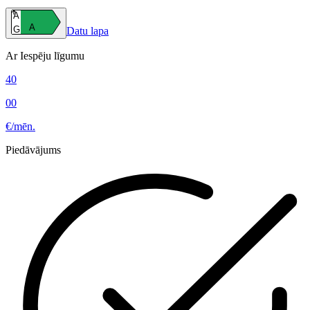
A
A
G
Datu lapa
Ar Iespēju līgumu
40
00
€/mēn.
Piedāvājums