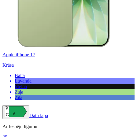
Apple iPhone 17
Krāsa
Balta
Lavanda
Melna
Zaļa
Zila
A
A
G
Datu lapa
Ar Iespēju līgumu
29