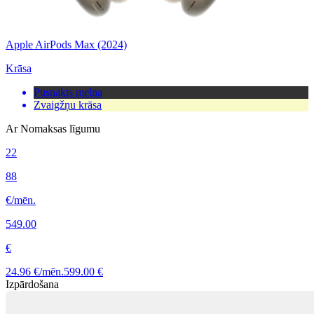
Apple AirPods Max (2024)
Krāsa
Pusnakts melna
Zvaigžņu krāsa
Ar Nomaksas līgumu
22
88
€/mēn.
549.00
€
24.96 €/mēn.
599.00 €
Izpārdošana