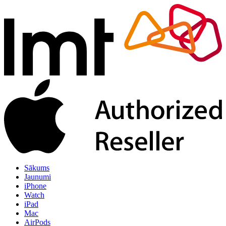
Sākums
Jaunumi
iPhone
Watch
iPad
Mac
AirPods