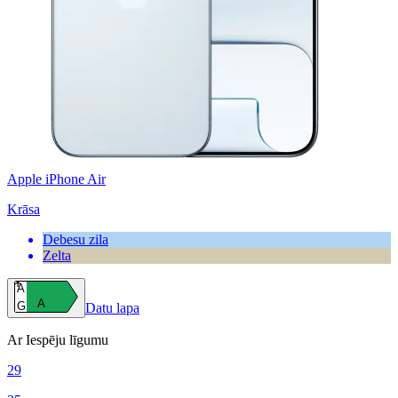
Apple iPhone Air
Krāsa
Debesu zila
Zelta
A
A
G
Datu lapa
Ar Iespēju līgumu
29