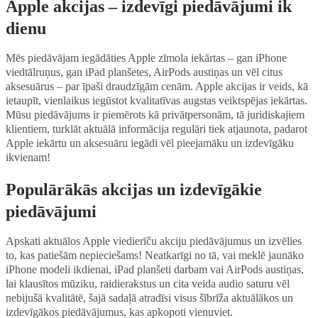
Apple akcijas – izdevīgi piedāvājumi ik
dienu
Mēs piedāvājam iegādāties Apple zīmola iekārtas – gan iPhone
viedtālruņus, gan iPad planšetes, AirPods austiņas un vēl citus
aksesuārus – par īpaši draudzīgām cenām. Apple akcijas ir veids, kā
ietaupīt, vienlaikus iegūstot kvalitatīvas augstas veiktspējas iekārtas.
Mūsu piedāvājums ir piemērots kā privātpersonām, tā juridiskajiem
klientiem, turklāt aktuālā informācija regulāri tiek atjaunota, padarot
Apple iekārtu un aksesuāru iegādi vēl pieejamāku un izdevīgāku
ikvienam!
Populārākās akcijas un izdevīgākie
piedāvājumi
Apskati aktuālos Apple viedierīču akciju piedāvājumus un izvēlies
to, kas patiešām nepieciešams! Neatkarīgi no tā, vai meklē jaunāko
iPhone modeli ikdienai, iPad planšeti darbam vai AirPods austiņas,
lai klausītos mūziku, raidierakstus un cita veida audio saturu vēl
nebijušā kvalitātē, šajā sadaļā atradīsi visus šībrīža aktuālākos un
izdevīgākos piedāvājumus, kas apkopoti vienuviet.