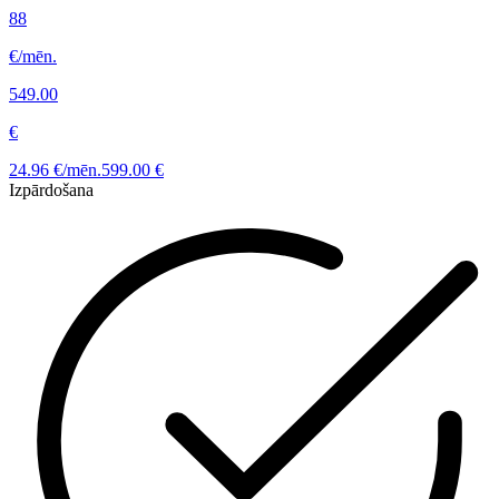
88
€/mēn.
549.00
€
24.96 €/mēn.
599.00 €
Izpārdošana