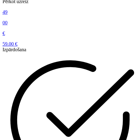
Pērkot uzreiz
49
00
€
59.00 €
Izpārdošana