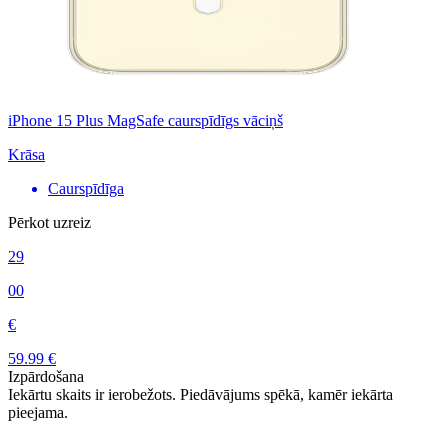
iPhone 15 Plus MagSafe caurspīdīgs vāciņš
Krāsa
Caurspīdīga
Pērkot uzreiz
29
00
€
59.99 €
Izpārdošana
Iekārtu skaits ir ierobežots. Piedāvājums spēkā, kamēr iekārta
pieejama.