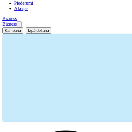
Piederumi
Akcijas
Bizness
Bizness
Kampaņa
Izpārdošana