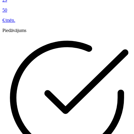
50
€/mēn.
Piedāvājums