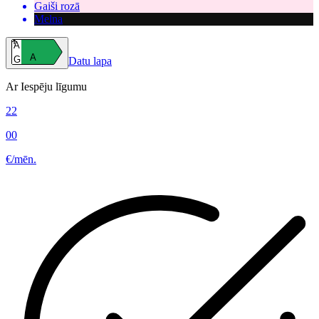
Gaiši rozā
Melna
A
A
G
Datu lapa
Ar Iespēju līgumu
22
00
€/mēn.