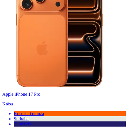
Apple iPhone 17 Pro
Krāsa
Kosmiski oranža
Sudraba
Tumši zila