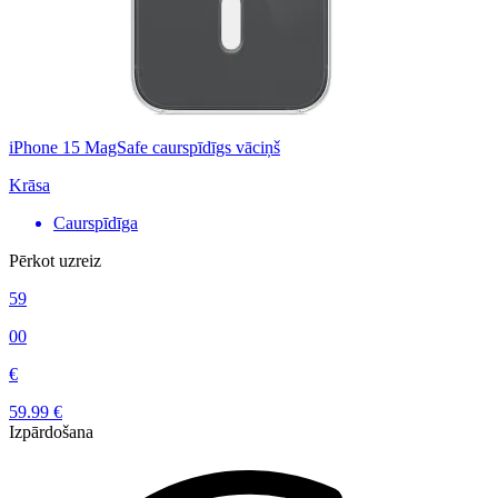
iPhone 15 MagSafe caurspīdīgs vāciņš
Krāsa
Caurspīdīga
Pērkot uzreiz
59
00
€
59.99 €
Izpārdošana