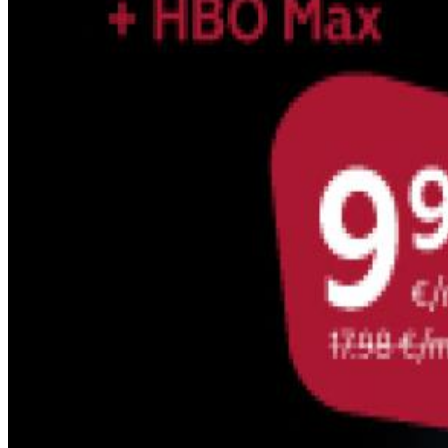
Datorkrēsli
Programmatūra
Noderīgi
Iekārtu apdrošināšana
Nomaksas līgums
Viedpulksteņi