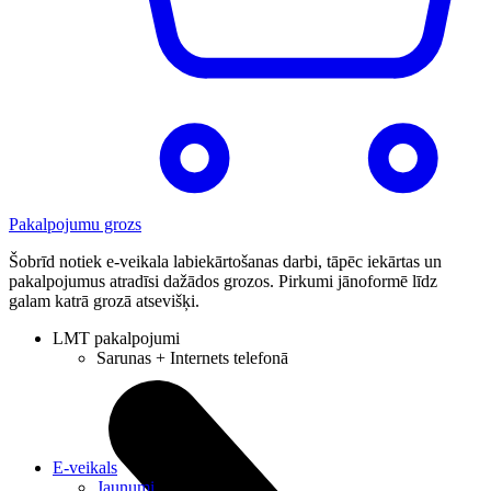
Pakalpojumu grozs
Šobrīd notiek e-veikala labiekārtošanas darbi, tāpēc iekārtas un
pakalpojumus atradīsi dažādos grozos. Pirkumi jānoformē līdz
galam katrā grozā atsevišķi.
LMT pakalpojumi
Sarunas + Internets telefonā
E-veikals
Jaunumi