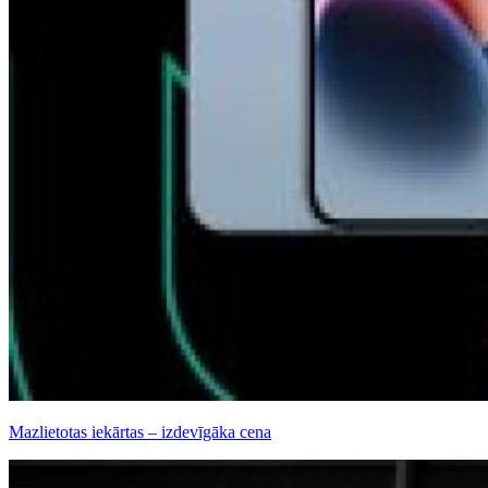
Mazlietotas iekārtas – izdevīgāka cena