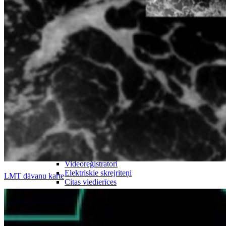
Atpūtai
Droni
Kameras
Kameru piederumi
Videoreģistratori
Elektriskie skrejriteņi
LMT dāvanu karte
Citas viedierīces
Biznesam
Viedkase