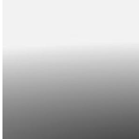
Nomaksas līgums
Datortehnika
HBO Max | Netflix
Aprite
Nāc pie LMT