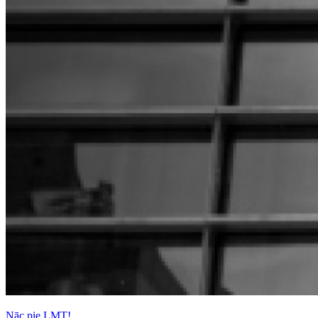
Nāc pie LMT!