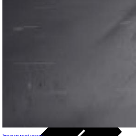
Noderīgi
Planšetes
Maksas un tarifi Latvijā
Maksas un tarifi ārzemēs
LMT Kartes iespējas
Kur nopirkt
Kā kļūt par LMT klientu
eSIM tehnoloģija
Citi pakalpojumi