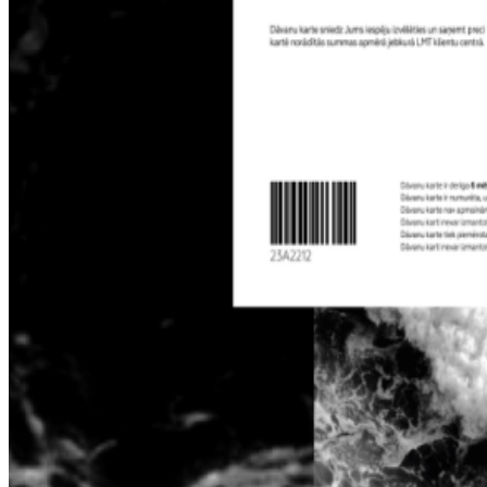
Noderīgi
Iekārtu apdrošināšana
Nomaksas līgums
Multi-SIM
Pieslēgums pulkstenī bērnam
Viedierīces