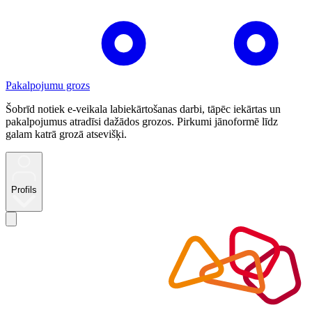
Pakalpojumu grozs
Šobrīd notiek e-veikala labiekārtošanas darbi, tāpēc iekārtas un
pakalpojumus atradīsi dažādos grozos. Pirkumi jānoformē līdz
galam katrā grozā atsevišķi.
Profils