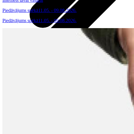
Internets tavai vasarai
Piedāvājums spēkā
11.05. - 09.08.2026.
Piedāvājums spēkā
11.05. - 09.08.2026.
Visas planšetes
Samsung
Apple
Lenovo
Xiaomi
ONYX
Piederumi
Citi pakalpojumi
Vāki un ietvari
Irbuļi
Sensors Elpo
Klaviatūras un peles
Interneta sargs
Lādētāji un adapteri
VoWi-Fi
Noderīgi
Viedtelevīzija
Atpirkums
Iekārtu apdrošināšana
Atvērtais līgums