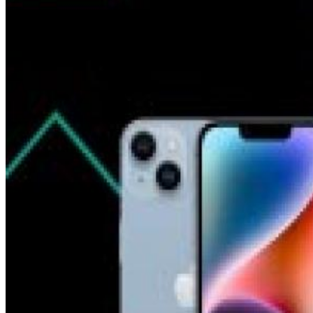
Mājai
Mājdzīvniekiem
Novērošanas kameras
Sensori mājai
Putekļu sūcēji roboti
Putekļu sūcēji piederumi
Zāles pļāvēji roboti
Zāles pļāvēju piederumi
Citi
Viedā veselība
Zeķes
Noderīgi
Nomaksas līgums
Mobilais internets iekārtās
Mazlietotas iekārtas
Gaming
Izpārdošana