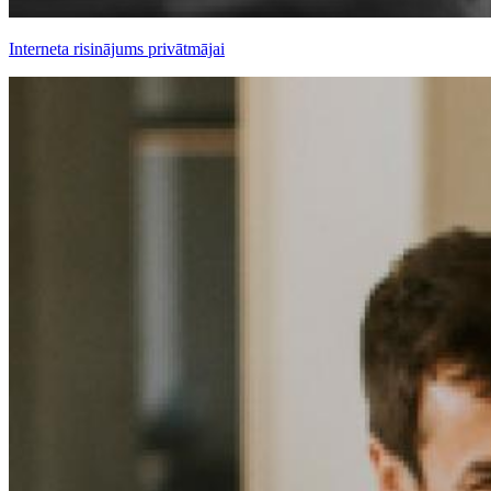
Interneta risinājums privātmājai