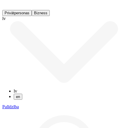
Privātpersonas
Bizness
lv
lv
en
Palīdzība