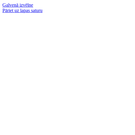
Galvenā izvēlne
Pāriet uz lapas saturu